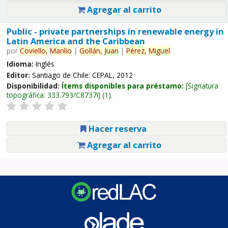
Agregar al carrito
Public - private partnerships in renewable energy in
Latin America and the Caribbean
por
Coviello,
Manlio
|
Gollán,
Juan
|
Pérez,
Miguel
.
Idioma:
Inglés
Editor:
Santiago de Chile: CEPAL, 2012
Disponibilidad:
Ítems disponibles para préstamo:
Signatura
topográfica:
333.793/C8737i
(1).
Hacer reserva
Agregar al carrito