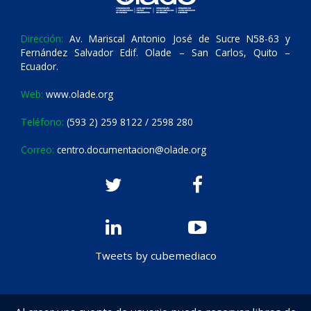
Dirección:
Av. Mariscal Antonio José de Sucre N58-63 y
Fernández Salvador Edif. Olade – San Carlos, Quito –
Ecuador.
Web:
www.olade.org
Teléfono:
(593 2) 259 8122 / 2598 280
Correo:
centro.documentacion@olade.org
Tweets by cubemediaco