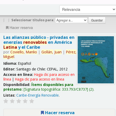
|
|
Seleccionar títulos para:
Hacer reserva
Las alianzas público - privadas en
energías
renovables
en América
Latina
y el Caribe
por
Coviello,
Manlio
|
Gollán,
Juan
|
Pérez,
Miguel
.
Idioma:
Español
Editor:
Santiago de Chile: CEPAL, 2012
Acceso en línea:
Haga clic para acceso en
línea
|
Haga clic para acceso en línea
Disponibilidad:
Ítems disponibles para
préstamo:
Signatura topográfica:
333.793/C8737
(2).
Listas:
Caribe-Energía Renovable
.
Hacer reserva