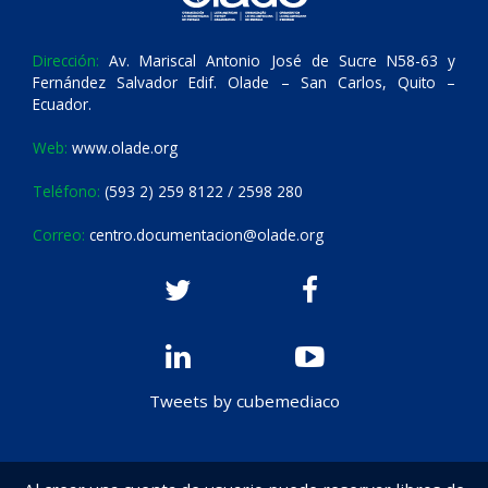
Dirección:
Av. Mariscal Antonio José de Sucre N58-63 y
Fernández Salvador Edif. Olade – San Carlos, Quito –
Ecuador.
Web:
www.olade.org
Teléfono:
(593 2) 259 8122 / 2598 280
Correo:
centro.documentacion@olade.org
Tweets by cubemediaco