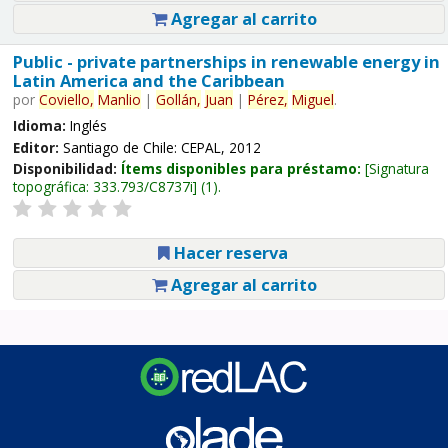
Agregar al carrito
Public - private partnerships in renewable energy in
Latin America and the Caribbean
por
Coviello,
Manlio
|
Gollán,
Juan
|
Pérez,
Miguel
.
Idioma:
Inglés
Editor:
Santiago de Chile: CEPAL, 2012
Disponibilidad:
Ítems disponibles para préstamo:
Signatura
topográfica:
333.793/C8737i
(1).
Hacer reserva
Agregar al carrito