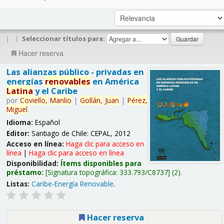
|
|
Seleccionar títulos para:
Hacer reserva
Las alianzas público - privadas en
energías
renovables
en América
Latina
y el Caribe
por
Coviello,
Manlio
|
Gollán,
Juan
|
Pérez,
Miguel
.
Idioma:
Español
Editor:
Santiago de Chile: CEPAL, 2012
Acceso en línea:
Haga clic para acceso en
línea
|
Haga clic para acceso en línea
Disponibilidad:
Ítems disponibles para
préstamo:
Signatura topográfica:
333.793/C8737
(2).
Listas:
Caribe-Energía Renovable
.
Hacer reserva