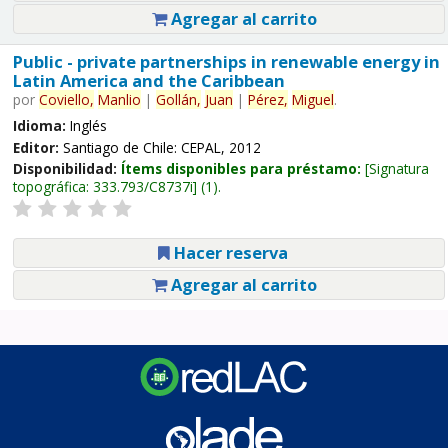
Agregar al carrito
Public - private partnerships in renewable energy in
Latin America and the Caribbean
por
Coviello,
Manlio
|
Gollán,
Juan
|
Pérez,
Miguel
.
Idioma:
Inglés
Editor:
Santiago de Chile: CEPAL, 2012
Disponibilidad:
Ítems disponibles para préstamo:
Signatura
topográfica:
333.793/C8737i
(1).
Hacer reserva
Agregar al carrito