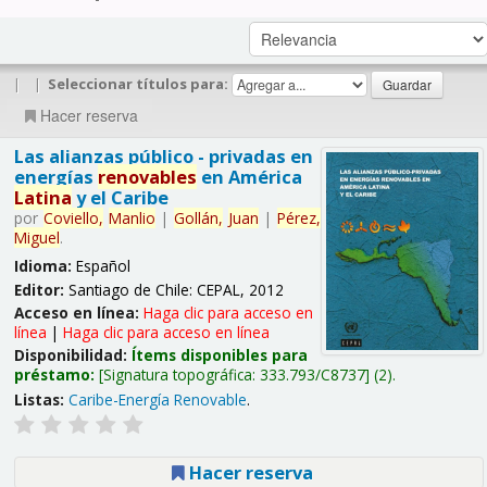
|
|
Seleccionar títulos para:
Hacer reserva
Las alianzas público - privadas en
energías
renovables
en América
Latina
y el Caribe
por
Coviello,
Manlio
|
Gollán,
Juan
|
Pérez,
Miguel
.
Idioma:
Español
Editor:
Santiago de Chile: CEPAL, 2012
Acceso en línea:
Haga clic para acceso en
línea
|
Haga clic para acceso en línea
Disponibilidad:
Ítems disponibles para
préstamo:
Signatura topográfica:
333.793/C8737
(2).
Listas:
Caribe-Energía Renovable
.
Hacer reserva