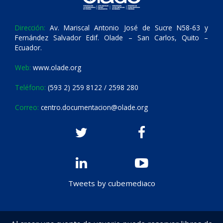
Dirección:
Av. Mariscal Antonio José de Sucre N58-63 y
Fernández Salvador Edif. Olade – San Carlos, Quito –
Ecuador.
Web:
www.olade.org
Teléfono:
(593 2) 259 8122 / 2598 280
Correo:
centro.documentacion@olade.org
Tweets by cubemediaco