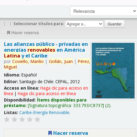
|
|
Seleccionar títulos para:
Hacer reserva
Las alianzas público - privadas en
energías
renovables
en América
Latina
y el Caribe
por
Coviello,
Manlio
|
Gollán,
Juan
|
Pérez,
Miguel
.
Idioma:
Español
Editor:
Santiago de Chile: CEPAL, 2012
Acceso en línea:
Haga clic para acceso en
línea
|
Haga clic para acceso en línea
Disponibilidad:
Ítems disponibles para
préstamo:
Signatura topográfica:
333.793/C8737
(2).
Listas:
Caribe-Energía Renovable
.
Hacer reserva