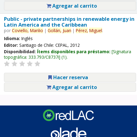
Agregar al carrito
Public - private partnerships in renewable energy in
Latin America and the Caribbean
por
Coviello,
Manlio
|
Gollán,
Juan
|
Pérez,
Miguel
.
Idioma:
Inglés
Editor:
Santiago de Chile: CEPAL, 2012
Disponibilidad:
Ítems disponibles para préstamo:
Signatura
topográfica:
333.793/C8737i
(1).
Hacer reserva
Agregar al carrito