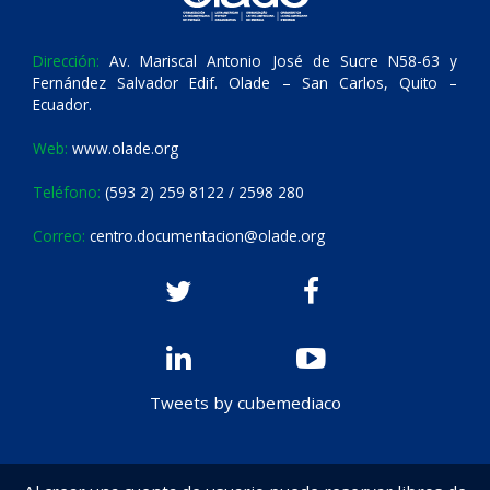
Dirección:
Av. Mariscal Antonio José de Sucre N58-63 y
Fernández Salvador Edif. Olade – San Carlos, Quito –
Ecuador.
Web:
www.olade.org
Teléfono:
(593 2) 259 8122 / 2598 280
Correo:
centro.documentacion@olade.org
Tweets by cubemediaco