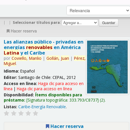
|
|
Seleccionar títulos para:
Hacer reserva
Las alianzas público - privadas en
energías
renovables
en América
Latina
y el Caribe
por
Coviello,
Manlio
|
Gollán,
Juan
|
Pérez,
Miguel
.
Idioma:
Español
Editor:
Santiago de Chile: CEPAL, 2012
Acceso en línea:
Haga clic para acceso en
línea
|
Haga clic para acceso en línea
Disponibilidad:
Ítems disponibles para
préstamo:
Signatura topográfica:
333.793/C8737
(2).
Listas:
Caribe-Energía Renovable
.
Hacer reserva