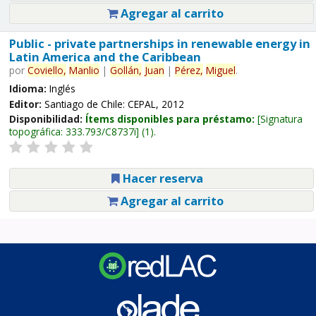
Agregar al carrito
Public - private partnerships in renewable energy in
Latin America and the Caribbean
por
Coviello,
Manlio
|
Gollán,
Juan
|
Pérez,
Miguel
.
Idioma:
Inglés
Editor:
Santiago de Chile: CEPAL, 2012
Disponibilidad:
Ítems disponibles para préstamo:
Signatura
topográfica:
333.793/C8737i
(1).
Hacer reserva
Agregar al carrito