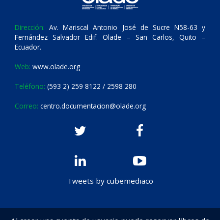
Dirección:
Av. Mariscal Antonio José de Sucre N58-63 y
Fernández Salvador Edif. Olade – San Carlos, Quito –
Ecuador.
Web:
www.olade.org
Teléfono:
(593 2) 259 8122 / 2598 280
Correo:
centro.documentacion@olade.org
Tweets by cubemediaco