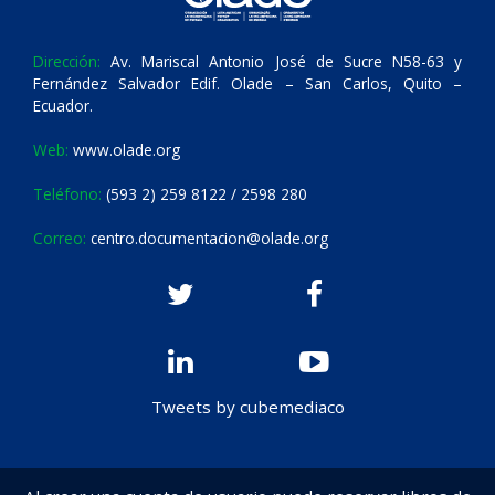
Dirección:
Av. Mariscal Antonio José de Sucre N58-63 y
Fernández Salvador Edif. Olade – San Carlos, Quito –
Ecuador.
Web:
www.olade.org
Teléfono:
(593 2) 259 8122 / 2598 280
Correo:
centro.documentacion@olade.org
Tweets by cubemediaco