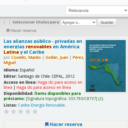
|
|
Seleccionar títulos para:
Hacer reserva
Las alianzas público - privadas en
energías
renovables
en América
Latina
y el Caribe
por
Coviello,
Manlio
|
Gollán,
Juan
|
Pérez,
Miguel
.
Idioma:
Español
Editor:
Santiago de Chile: CEPAL, 2012
Acceso en línea:
Haga clic para acceso en
línea
|
Haga clic para acceso en línea
Disponibilidad:
Ítems disponibles para
préstamo:
Signatura topográfica:
333.793/C8737
(2).
Listas:
Caribe-Energía Renovable
.
Hacer reserva