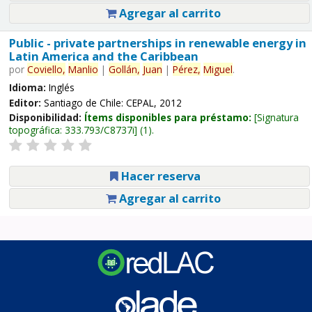
Agregar al carrito
Public - private partnerships in renewable energy in
Latin America and the Caribbean
por
Coviello,
Manlio
|
Gollán,
Juan
|
Pérez,
Miguel
.
Idioma:
Inglés
Editor:
Santiago de Chile: CEPAL, 2012
Disponibilidad:
Ítems disponibles para préstamo:
Signatura
topográfica:
333.793/C8737i
(1).
Hacer reserva
Agregar al carrito