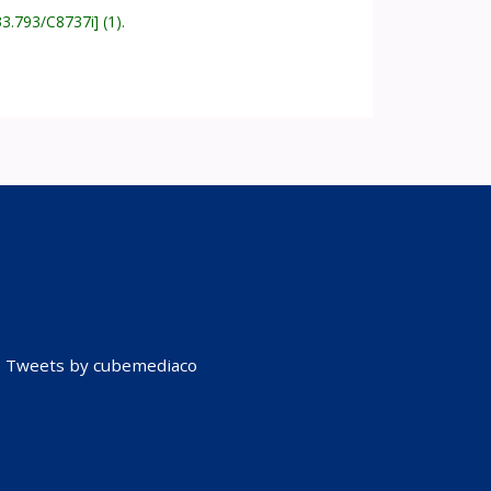
33.793/C8737i
(1).
Tweets by cubemediaco