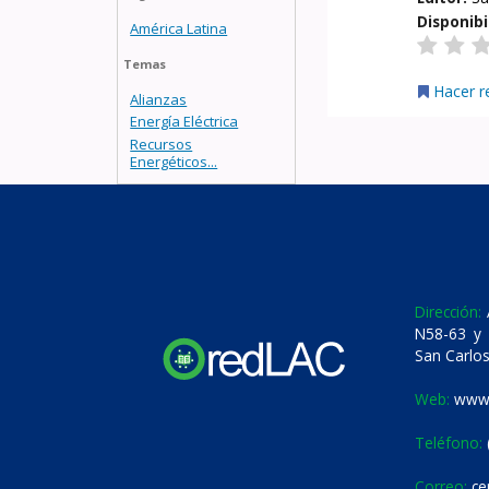
Disponibi
América Latina
Temas
Hacer r
Alianzas
Energía Eléctrica
Recursos
Energéticos...
Dirección:
A
N58-63 y 
San Carlos
Web:
www.
Teléfono:
Correo:
ce