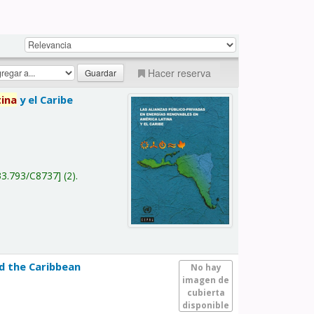
Hacer reserva
tina
y el Caribe
a
33.793/C8737
(2).
nd the Caribbean
No hay
imagen de
cubierta
disponible