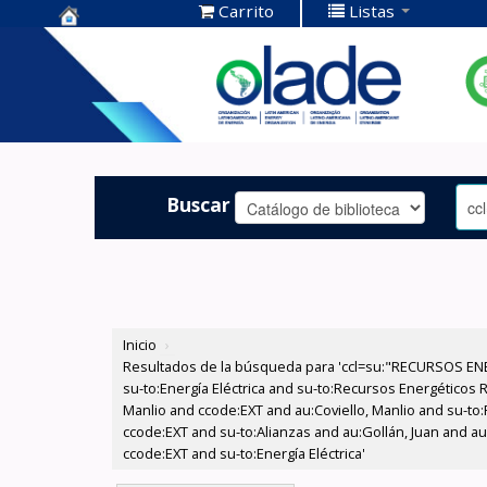
Carrito
Listas
Centro de
Documentación
OLADE -
Buscar
Inicio
›
Resultados de la búsqueda para 'ccl=su:"RECURSOS ENE
su-to:Energía Eléctrica and su-to:Recursos Energéticos 
Manlio and ccode:EXT and au:Coviello, Manlio and su-to
ccode:EXT and su-to:Alianzas and au:Gollán, Juan and au
ccode:EXT and su-to:Energía Eléctrica'