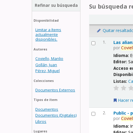
Refinar su búsqueda
Su búsqueda re
Disponibilidad
Limitar a ítems
Quitar resaltad
actualmente
disponibles.
1.
Las alia
por
Coviel
Autores
Idioma:
E
Coviello, Manlio
Editor:
Sa
Gollán, Juan
Acceso e
Pérez, Miguel
Disponibi
Listas:
Ca
Colecciones
Documentos Externos
Hacer r
Tipos de ítem
Documentos
2.
Public -
Documentos (Digitales)
por
Coviel
Libros
Idioma:
I
Lugares
Editor:
Sa