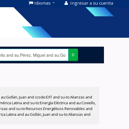
Idiomas
Ingresar a su cuenta
Ir
u:Gollán, Juan and ccode:EXT and su-to:Alianzas and
rica Latina and su-to:Energía Eléctrica and au:Coviello,
lianzas and su-to:Recursos Energéticos Renovables and
ica Latina and au:Gollán, Juan and su-to:Alianzas and