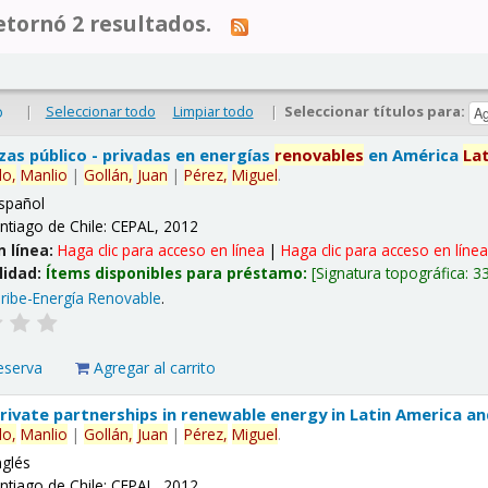
tornó 2 resultados.
|
Seleccionar todo
Limpiar todo
|
Seleccionar títulos para:
o
nzas público - privadas en energías
renovables
en América
La
lo,
Manlio
|
Gollán,
Juan
|
Pérez,
Miguel
.
spañol
ntiago de Chile: CEPAL, 2012
n línea:
Haga clic para acceso en línea
|
Haga clic para acceso en líne
lidad:
Ítems disponibles para préstamo:
Signatura topográfica:
3
ribe-Energía Renovable
.
eserva
Agregar al carrito
 private partnerships in renewable energy in Latin America a
lo,
Manlio
|
Gollán,
Juan
|
Pérez,
Miguel
.
nglés
ntiago de Chile: CEPAL, 2012