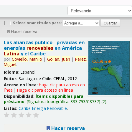
|
|
Seleccionar títulos para:
Hacer reserva
Las alianzas público - privadas en
energías
renovables
en América
Latina
y el Caribe
por
Coviello,
Manlio
|
Gollán,
Juan
|
Pérez,
Miguel
.
Idioma:
Español
Editor:
Santiago de Chile: CEPAL, 2012
Acceso en línea:
Haga clic para acceso en
línea
|
Haga clic para acceso en línea
Disponibilidad:
Ítems disponibles para
préstamo:
Signatura topográfica:
333.793/C8737
(2).
Listas:
Caribe-Energía Renovable
.
Hacer reserva