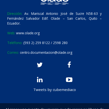
Dirección:
Av. Mariscal Antonio José de Sucre N58-63 y
Fernández Salvador Edif. Olade – San Carlos, Quito –
Ecuador.
Web:
www.olade.org
Teléfono:
(593 2) 259 8122 / 2598 280
Correo:
centro.documentacion@olade.org
Tweets by cubemediaco