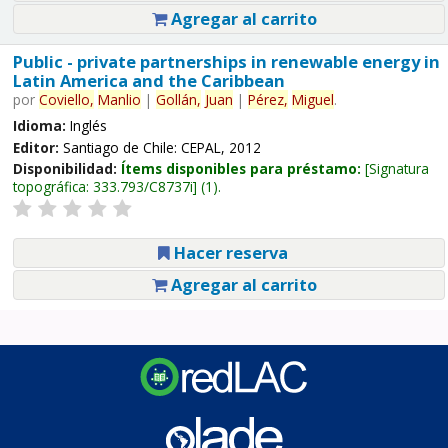
Agregar al carrito
Public - private partnerships in renewable energy in
Latin America and the Caribbean
por
Coviello,
Manlio
|
Gollán,
Juan
|
Pérez,
Miguel
.
Idioma:
Inglés
Editor:
Santiago de Chile: CEPAL, 2012
Disponibilidad:
Ítems disponibles para préstamo:
Signatura
topográfica:
333.793/C8737i
(1).
Hacer reserva
Agregar al carrito