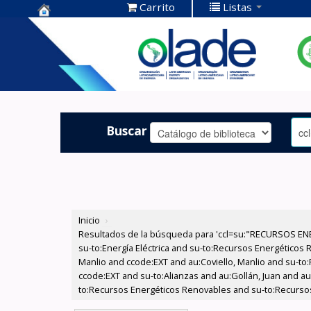
Carrito
Listas
Centro de
Documentación
OLADE -
Buscar
Inicio
›
Resultados de la búsqueda para 'ccl=su:"RECURSOS ENE
su-to:Energía Eléctrica and su-to:Recursos Energéticos 
Manlio and ccode:EXT and au:Coviello, Manlio and su-to
ccode:EXT and su-to:Alianzas and au:Gollán, Juan and au
to:Recursos Energéticos Renovables and su-to:Recurso