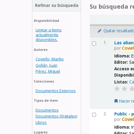
Refinar su búsqueda
Su búsqueda re
Disponibilidad
Limitar a ítems
Quitar resaltad
actualmente
disponibles.
1.
Las alia
por
Coviel
Autores
Idioma:
E
Coviello, Manlio
Editor:
Sa
Gollán, Juan
Acceso e
Pérez, Miguel
Disponibi
Listas:
Ca
Colecciones
Documentos Externos
Hacer r
Tipos de ítem
Documentos
2.
Public -
Documentos (Digitales)
por
Coviel
Libros
Idioma:
I
Lugares
Editor:
Sa