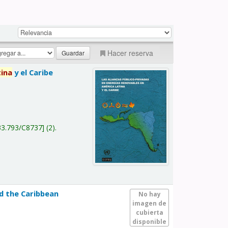
Hacer reserva
tina
y el Caribe
a
33.793/C8737
(2).
nd the Caribbean
No hay
imagen de
cubierta
disponible