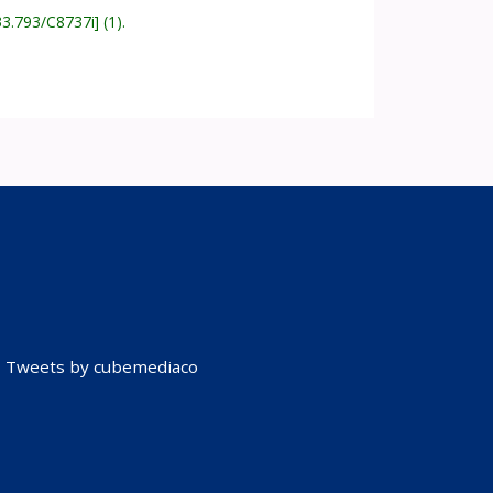
33.793/C8737i
(1).
Tweets by cubemediaco