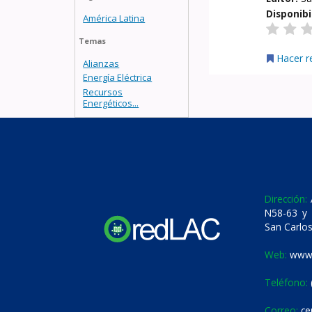
Disponibi
América Latina
Temas
Hacer r
Alianzas
Energía Eléctrica
Recursos
Energéticos...
Dirección:
A
N58-63 y 
San Carlos
Web:
www.
Teléfono:
Correo:
ce