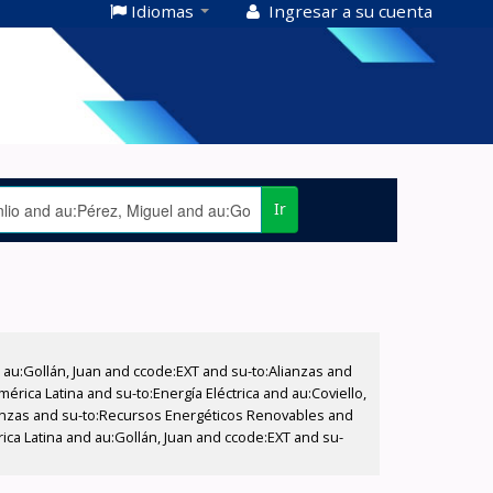
Idiomas
Ingresar a su cuenta
Ir
u:Gollán, Juan and ccode:EXT and su-to:Alianzas and
rica Latina and su-to:Energía Eléctrica and au:Coviello,
lianzas and su-to:Recursos Energéticos Renovables and
ica Latina and au:Gollán, Juan and ccode:EXT and su-