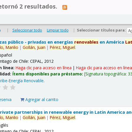
tornó 2 resultados.
|
Seleccionar todo
Limpiar todo
|
Seleccionar títulos para:
o
nzas público - privadas en energías
renovables
en América
La
lo,
Manlio
|
Gollán,
Juan
|
Pérez,
Miguel
.
spañol
ntiago de Chile: CEPAL, 2012
n línea:
Haga clic para acceso en línea
|
Haga clic para acceso en líne
lidad:
Ítems disponibles para préstamo:
Signatura topográfica:
3
ribe-Energía Renovable
.
eserva
Agregar al carrito
 private partnerships in renewable energy in Latin America a
lo,
Manlio
|
Gollán,
Juan
|
Pérez,
Miguel
.
nglés
ntiago de Chile: CEPAL, 2012