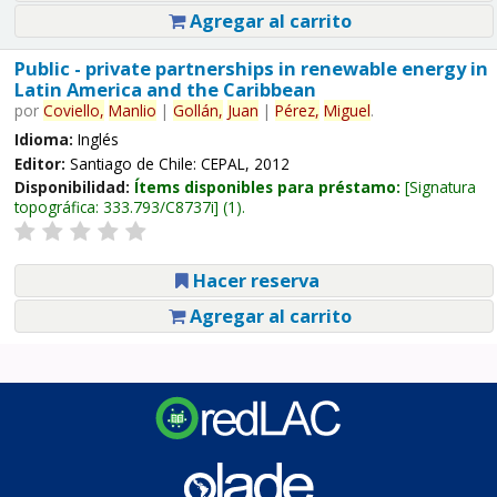
Agregar al carrito
Public - private partnerships in renewable energy in
Latin America and the Caribbean
por
Coviello,
Manlio
|
Gollán,
Juan
|
Pérez,
Miguel
.
Idioma:
Inglés
Editor:
Santiago de Chile: CEPAL, 2012
Disponibilidad:
Ítems disponibles para préstamo:
Signatura
topográfica:
333.793/C8737i
(1).
Hacer reserva
Agregar al carrito