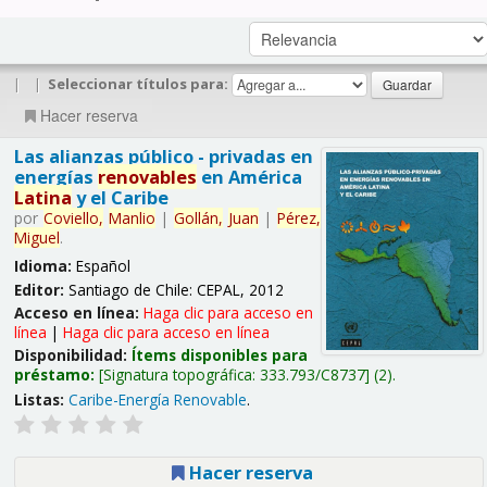
|
|
Seleccionar títulos para:
Hacer reserva
Las alianzas público - privadas en
energías
renovables
en América
Latina
y el Caribe
por
Coviello,
Manlio
|
Gollán,
Juan
|
Pérez,
Miguel
.
Idioma:
Español
Editor:
Santiago de Chile: CEPAL, 2012
Acceso en línea:
Haga clic para acceso en
línea
|
Haga clic para acceso en línea
Disponibilidad:
Ítems disponibles para
préstamo:
Signatura topográfica:
333.793/C8737
(2).
Listas:
Caribe-Energía Renovable
.
Hacer reserva