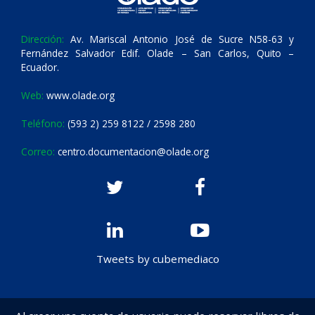
Dirección:
Av. Mariscal Antonio José de Sucre N58-63 y
Fernández Salvador Edif. Olade – San Carlos, Quito –
Ecuador.
Web:
www.olade.org
Teléfono:
(593 2) 259 8122 / 2598 280
Correo:
centro.documentacion@olade.org
Tweets by cubemediaco