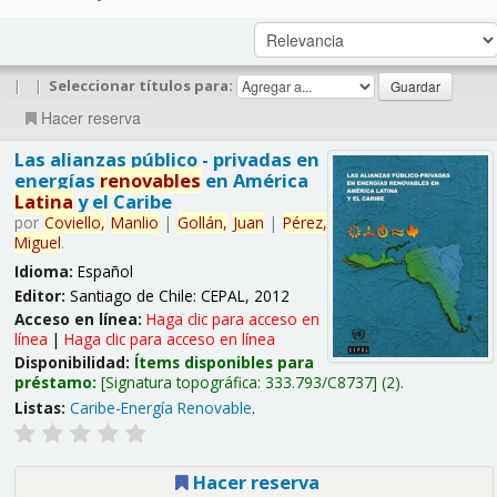
|
|
Seleccionar títulos para:
Hacer reserva
Las alianzas público - privadas en
energías
renovables
en América
Latina
y el Caribe
por
Coviello,
Manlio
|
Gollán,
Juan
|
Pérez,
Miguel
.
Idioma:
Español
Editor:
Santiago de Chile: CEPAL, 2012
Acceso en línea:
Haga clic para acceso en
línea
|
Haga clic para acceso en línea
Disponibilidad:
Ítems disponibles para
préstamo:
Signatura topográfica:
333.793/C8737
(2).
Listas:
Caribe-Energía Renovable
.
Hacer reserva