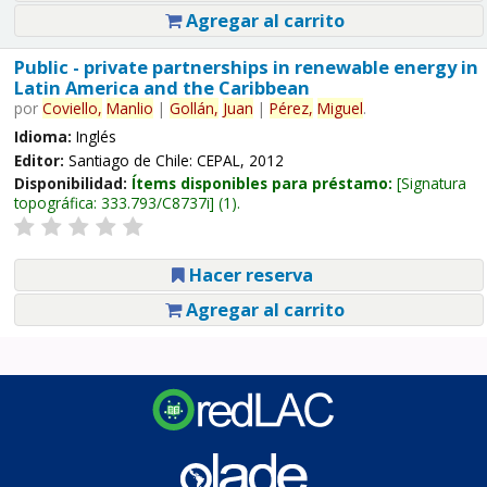
Agregar al carrito
Public - private partnerships in renewable energy in
Latin America and the Caribbean
por
Coviello,
Manlio
|
Gollán,
Juan
|
Pérez,
Miguel
.
Idioma:
Inglés
Editor:
Santiago de Chile: CEPAL, 2012
Disponibilidad:
Ítems disponibles para préstamo:
Signatura
topográfica:
333.793/C8737i
(1).
Hacer reserva
Agregar al carrito