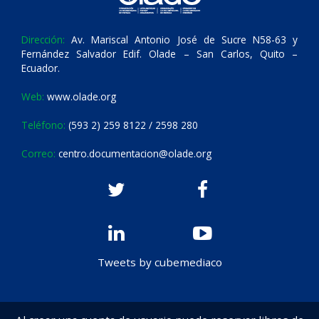
Dirección:
Av. Mariscal Antonio José de Sucre N58-63 y
Fernández Salvador Edif. Olade – San Carlos, Quito –
Ecuador.
Web:
www.olade.org
Teléfono:
(593 2) 259 8122 / 2598 280
Correo:
centro.documentacion@olade.org
Tweets by cubemediaco