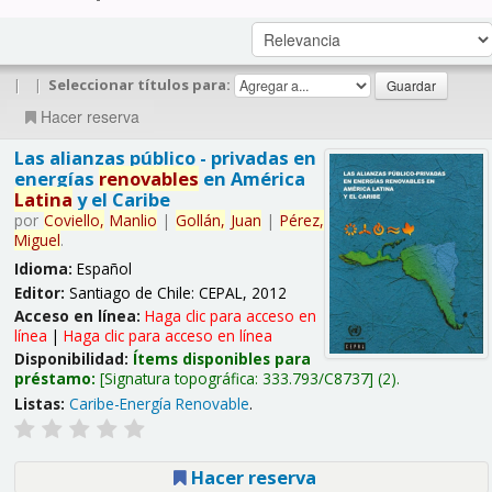
|
|
Seleccionar títulos para:
Hacer reserva
Las alianzas público - privadas en
energías
renovables
en América
Latina
y el Caribe
por
Coviello,
Manlio
|
Gollán,
Juan
|
Pérez,
Miguel
.
Idioma:
Español
Editor:
Santiago de Chile: CEPAL, 2012
Acceso en línea:
Haga clic para acceso en
línea
|
Haga clic para acceso en línea
Disponibilidad:
Ítems disponibles para
préstamo:
Signatura topográfica:
333.793/C8737
(2).
Listas:
Caribe-Energía Renovable
.
Hacer reserva