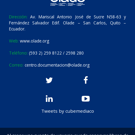
Dirección:
Av. Mariscal Antonio José de Sucre N58-63 y
Fernández Salvador Edif. Olade – San Carlos, Quito –
Ecuador.
Web:
www.olade.org
Teléfono:
(593 2) 259 8122 / 2598 280
Correo:
centro.documentacion@olade.org
Tweets by cubemediaco