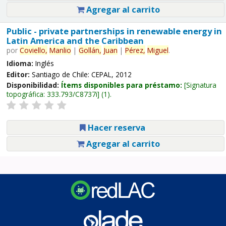
Agregar al carrito
Public - private partnerships in renewable energy in
Latin America and the Caribbean
por
Coviello,
Manlio
|
Gollán,
Juan
|
Pérez,
Miguel
.
Idioma:
Inglés
Editor:
Santiago de Chile: CEPAL, 2012
Disponibilidad:
Ítems disponibles para préstamo:
Signatura
topográfica:
333.793/C8737i
(1).
Hacer reserva
Agregar al carrito