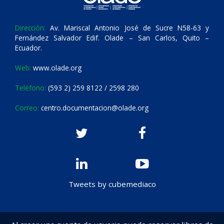
Dirección:
Av. Mariscal Antonio José de Sucre N58-63 y
Fernández Salvador Edif. Olade – San Carlos, Quito –
Ecuador.
Web:
www.olade.org
Teléfono:
(593 2) 259 8122 / 2598 280
Correo:
centro.documentacion@olade.org
Tweets by cubemediaco