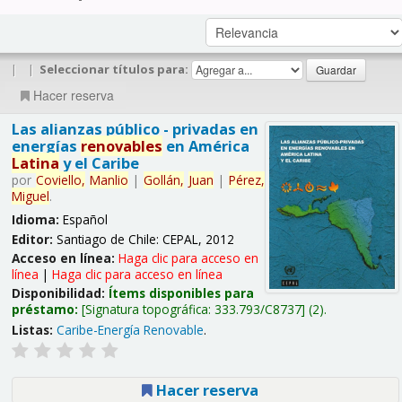
|
|
Seleccionar títulos para:
Hacer reserva
Las alianzas público - privadas en
energías
renovables
en América
Latina
y el Caribe
por
Coviello,
Manlio
|
Gollán,
Juan
|
Pérez,
Miguel
.
Idioma:
Español
Editor:
Santiago de Chile: CEPAL, 2012
Acceso en línea:
Haga clic para acceso en
línea
|
Haga clic para acceso en línea
Disponibilidad:
Ítems disponibles para
préstamo:
Signatura topográfica:
333.793/C8737
(2).
Listas:
Caribe-Energía Renovable
.
Hacer reserva