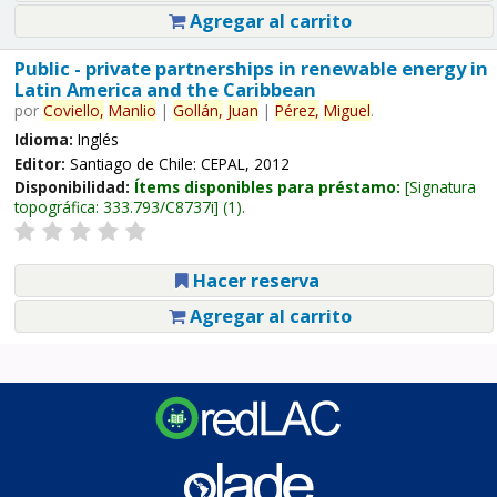
Agregar al carrito
Public - private partnerships in renewable energy in
Latin America and the Caribbean
por
Coviello,
Manlio
|
Gollán,
Juan
|
Pérez,
Miguel
.
Idioma:
Inglés
Editor:
Santiago de Chile: CEPAL, 2012
Disponibilidad:
Ítems disponibles para préstamo:
Signatura
topográfica:
333.793/C8737i
(1).
Hacer reserva
Agregar al carrito