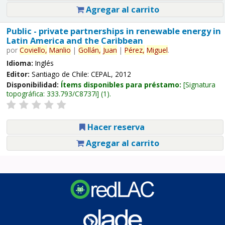
Agregar al carrito
Public - private partnerships in renewable energy in
Latin America and the Caribbean
por
Coviello,
Manlio
|
Gollán,
Juan
|
Pérez,
Miguel
.
Idioma:
Inglés
Editor:
Santiago de Chile: CEPAL, 2012
Disponibilidad:
Ítems disponibles para préstamo:
Signatura
topográfica:
333.793/C8737i
(1).
Hacer reserva
Agregar al carrito