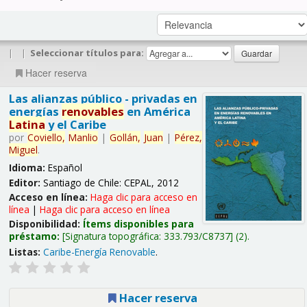
|
|
Seleccionar títulos para:
Hacer reserva
Las alianzas público - privadas en
energías
renovables
en América
Latina
y el Caribe
por
Coviello,
Manlio
|
Gollán,
Juan
|
Pérez,
Miguel
.
Idioma:
Español
Editor:
Santiago de Chile: CEPAL, 2012
Acceso en línea:
Haga clic para acceso en
línea
|
Haga clic para acceso en línea
Disponibilidad:
Ítems disponibles para
préstamo:
Signatura topográfica:
333.793/C8737
(2).
Listas:
Caribe-Energía Renovable
.
Hacer reserva