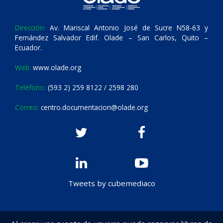
Dirección:
Av. Mariscal Antonio José de Sucre N58-63 y
Fernández Salvador Edif. Olade – San Carlos, Quito –
Ecuador.
Web:
www.olade.org
Teléfono:
(593 2) 259 8122 / 2598 280
Correo:
centro.documentacion@olade.org
Tweets by cubemediaco