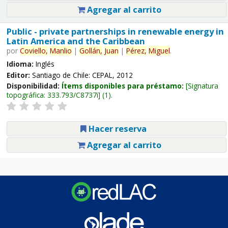
Agregar al carrito
Public - private partnerships in renewable energy in
Latin America and the Caribbean
por
Coviello,
Manlio
|
Gollán,
Juan
|
Pérez,
Miguel
.
Idioma:
Inglés
Editor:
Santiago de Chile: CEPAL, 2012
Disponibilidad:
Ítems disponibles para préstamo:
Signatura
topográfica:
333.793/C8737i
(1).
Hacer reserva
Agregar al carrito