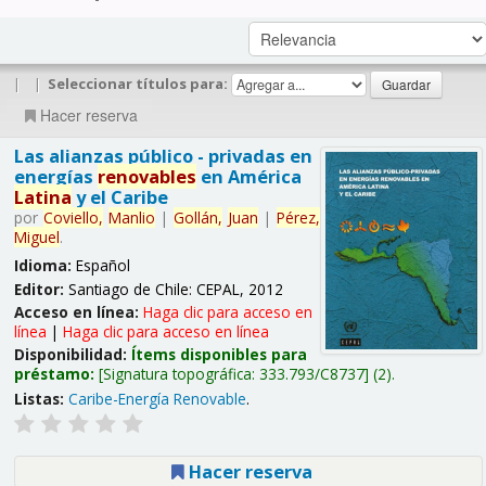
|
|
Seleccionar títulos para:
Hacer reserva
Las alianzas público - privadas en
energías
renovables
en América
Latina
y el Caribe
por
Coviello,
Manlio
|
Gollán,
Juan
|
Pérez,
Miguel
.
Idioma:
Español
Editor:
Santiago de Chile: CEPAL, 2012
Acceso en línea:
Haga clic para acceso en
línea
|
Haga clic para acceso en línea
Disponibilidad:
Ítems disponibles para
préstamo:
Signatura topográfica:
333.793/C8737
(2).
Listas:
Caribe-Energía Renovable
.
Hacer reserva