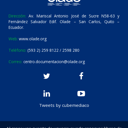
Dirección:
Av. Mariscal Antonio José de Sucre N58-63 y
Fernández Salvador Edif. Olade – San Carlos, Quito –
Ecuador.
Web:
www.olade.org
Teléfono:
(593 2) 259 8122 / 2598 280
Correo:
centro.documentacion@olade.org
Tweets by cubemediaco