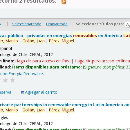
tornó 2 resultados.
|
Seleccionar todo
Limpiar todo
|
Seleccionar títulos para:
o
nzas público - privadas en energías
renovables
en América
La
lo,
Manlio
|
Gollán,
Juan
|
Pérez,
Miguel
.
spañol
ntiago de Chile: CEPAL, 2012
n línea:
Haga clic para acceso en línea
|
Haga clic para acceso en líne
lidad:
Ítems disponibles para préstamo:
Signatura topográfica:
3
ribe-Energía Renovable
.
eserva
Agregar al carrito
 private partnerships in renewable energy in Latin America a
lo,
Manlio
|
Gollán,
Juan
|
Pérez,
Miguel
.
nglés
ntiago de Chile: CEPAL, 2012
lidad:
Ítems disponibles para préstamo:
Signatura topográfica:
3