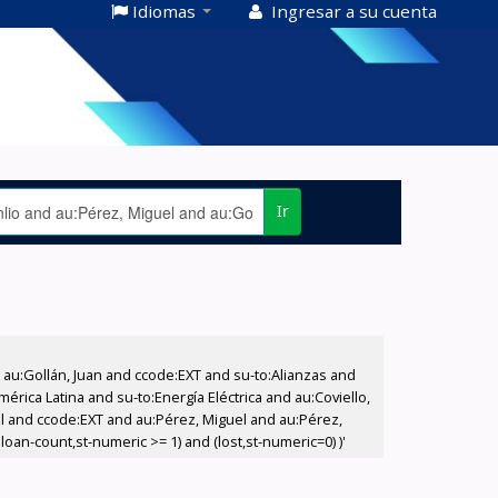
Idiomas
Ingresar a su cuenta
Ir
u:Gollán, Juan and ccode:EXT and su-to:Alianzas and
rica Latina and su-to:Energía Eléctrica and au:Coviello,
el and ccode:EXT and au:Pérez, Miguel and au:Pérez,
oan-count,st-numeric >= 1) and (lost,st-numeric=0) )'