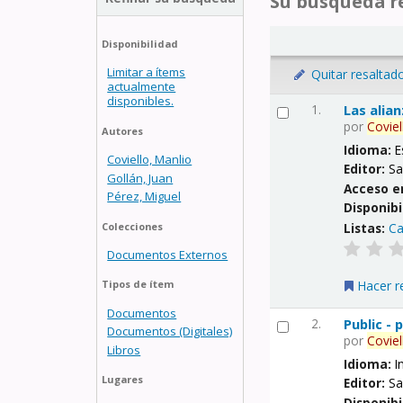
Su búsqueda re
Disponibilidad
Limitar a ítems
Quitar resaltad
actualmente
disponibles.
1.
Las alia
por
Coviel
Autores
Idioma:
E
Coviello, Manlio
Editor:
Sa
Gollán, Juan
Acceso e
Pérez, Miguel
Disponibi
Listas:
Ca
Colecciones
Documentos Externos
Hacer r
Tipos de ítem
Documentos
2.
Public -
Documentos (Digitales)
por
Coviel
Libros
Idioma:
I
Lugares
Editor:
Sa
Disponibi