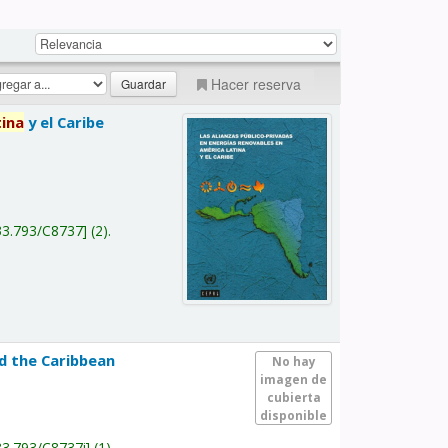
Hacer reserva
tina
y el Caribe
a
33.793/C8737
(2).
nd the Caribbean
No hay
imagen de
cubierta
disponible
33.793/C8737i
(1).