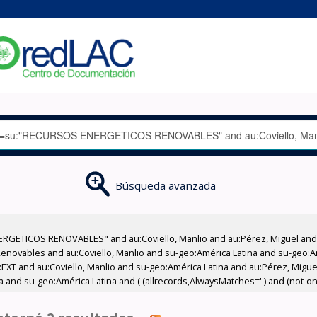
Búsqueda avanzada
RGETICOS RENOVABLES" and au:Coviello, Manlio and au:Pérez, Miguel and a
Renovables and au:Coviello, Manlio and su-geo:América Latina and su-geo:Amé
:EXT and au:Coviello, Manlio and su-geo:América Latina and au:Pérez, Migu
 and su-geo:América Latina and ( (allrecords,AlwaysMatches='') and (not-onl