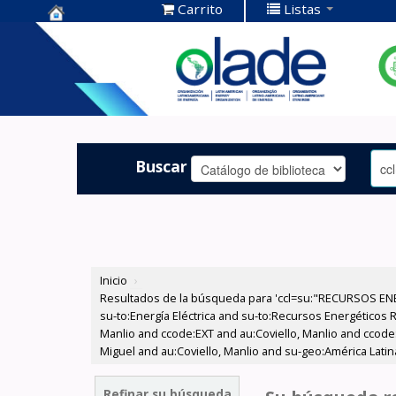
Carrito
Listas
Centro de
Documentación
OLADE -
Buscar
Inicio
›
Resultados de la búsqueda para 'ccl=su:"RECURSOS ENE
su-to:Energía Eléctrica and su-to:Recursos Energéticos 
Manlio and ccode:EXT and au:Coviello, Manlio and ccode
Miguel and au:Coviello, Manlio and su-geo:América Latina
Refinar su búsqueda