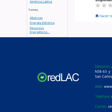
América Latina
Temas
Hacer r
Alianzas
Energía Eléctrica
Recursos
Energéticos...
Dirección:
A
N58-63 y 
San Carlos
Web:
www.
Teléfono:
Correo:
ce