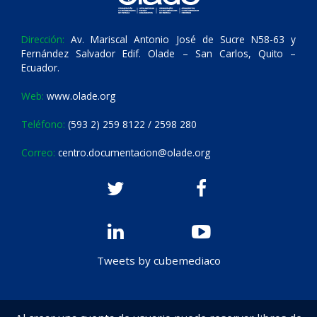
Dirección:
Av. Mariscal Antonio José de Sucre N58-63 y
Fernández Salvador Edif. Olade – San Carlos, Quito –
Ecuador.
Web:
www.olade.org
Teléfono:
(593 2) 259 8122 / 2598 280
Correo:
centro.documentacion@olade.org
Tweets by cubemediaco