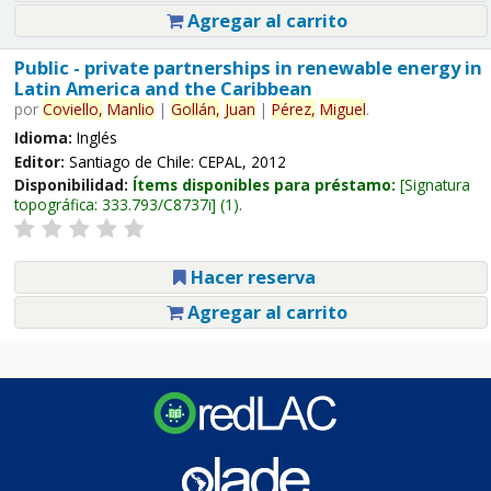
Agregar al carrito
Public - private partnerships in renewable energy in
Latin America and the Caribbean
por
Coviello,
Manlio
|
Gollán,
Juan
|
Pérez,
Miguel
.
Idioma:
Inglés
Editor:
Santiago de Chile: CEPAL, 2012
Disponibilidad:
Ítems disponibles para préstamo:
Signatura
topográfica:
333.793/C8737i
(1).
Hacer reserva
Agregar al carrito