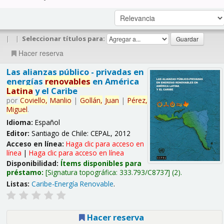
|
|
Seleccionar títulos para:
Hacer reserva
Las alianzas público - privadas en
energías
renovables
en América
Latina
y el Caribe
por
Coviello,
Manlio
|
Gollán,
Juan
|
Pérez,
Miguel
.
Idioma:
Español
Editor:
Santiago de Chile: CEPAL, 2012
Acceso en línea:
Haga clic para acceso en
línea
|
Haga clic para acceso en línea
Disponibilidad:
Ítems disponibles para
préstamo:
Signatura topográfica:
333.793/C8737
(2).
Listas:
Caribe-Energía Renovable
.
Hacer reserva