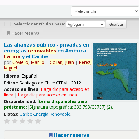
|
|
Seleccionar títulos para:
Hacer reserva
Las alianzas público - privadas en
energías
renovables
en América
Latina
y el Caribe
por
Coviello,
Manlio
|
Gollán,
Juan
|
Pérez,
Miguel
.
Idioma:
Español
Editor:
Santiago de Chile: CEPAL, 2012
Acceso en línea:
Haga clic para acceso en
línea
|
Haga clic para acceso en línea
Disponibilidad:
Ítems disponibles para
préstamo:
Signatura topográfica:
333.793/C8737
(2).
Listas:
Caribe-Energía Renovable
.
Hacer reserva