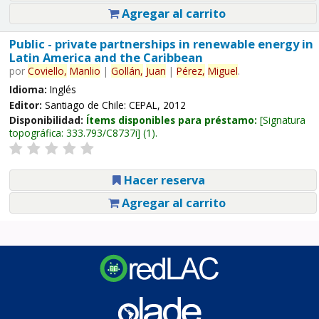
Agregar al carrito
Public - private partnerships in renewable energy in
Latin America and the Caribbean
por
Coviello,
Manlio
|
Gollán,
Juan
|
Pérez,
Miguel
.
Idioma:
Inglés
Editor:
Santiago de Chile: CEPAL, 2012
Disponibilidad:
Ítems disponibles para préstamo:
Signatura
topográfica:
333.793/C8737i
(1).
Hacer reserva
Agregar al carrito