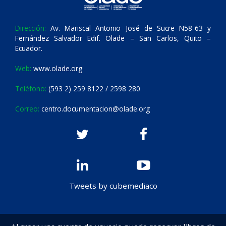
Dirección:
Av. Mariscal Antonio José de Sucre N58-63 y
Fernández Salvador Edif. Olade – San Carlos, Quito –
Ecuador.
Web:
www.olade.org
Teléfono:
(593 2) 259 8122 / 2598 280
Correo:
centro.documentacion@olade.org
Tweets by cubemediaco