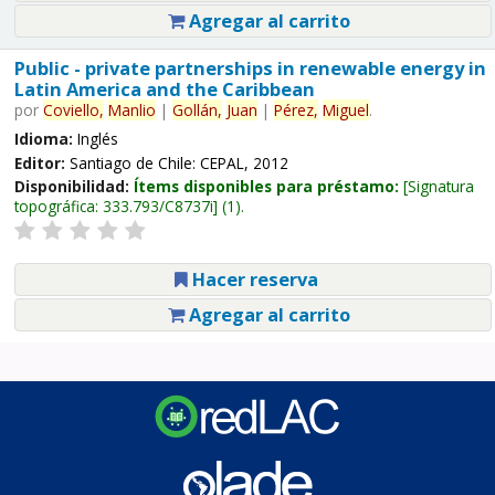
Agregar al carrito
Public - private partnerships in renewable energy in
Latin America and the Caribbean
por
Coviello,
Manlio
|
Gollán,
Juan
|
Pérez,
Miguel
.
Idioma:
Inglés
Editor:
Santiago de Chile: CEPAL, 2012
Disponibilidad:
Ítems disponibles para préstamo:
Signatura
topográfica:
333.793/C8737i
(1).
Hacer reserva
Agregar al carrito