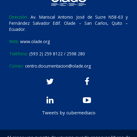
Dirección:
Av. Mariscal Antonio José de Sucre N58-63 y
Fernández Salvador Edif. Olade – San Carlos, Quito –
Ecuador.
Web:
www.olade.org
Teléfono:
(593 2) 259 8122 / 2598 280
Correo:
centro.documentacion@olade.org
Tweets by cubemediaco