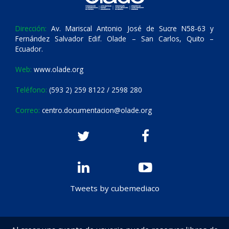
Dirección:
Av. Mariscal Antonio José de Sucre N58-63 y
Fernández Salvador Edif. Olade – San Carlos, Quito –
Ecuador.
Web:
www.olade.org
Teléfono:
(593 2) 259 8122 / 2598 280
Correo:
centro.documentacion@olade.org
Tweets by cubemediaco