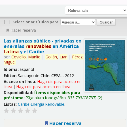
|
|
Seleccionar títulos para:
Hacer reserva
Las alianzas público - privadas en
energías
renovables
en América
Latina
y el Caribe
por
Coviello,
Manlio
|
Gollán,
Juan
|
Pérez,
Miguel
.
Idioma:
Español
Editor:
Santiago de Chile: CEPAL, 2012
Acceso en línea:
Haga clic para acceso en
línea
|
Haga clic para acceso en línea
Disponibilidad:
Ítems disponibles para
préstamo:
Signatura topográfica:
333.793/C8737
(2).
Listas:
Caribe-Energía Renovable
.
Hacer reserva