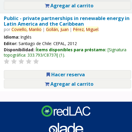
Agregar al carrito
Public - private partnerships in renewable energy in
Latin America and the Caribbean
por
Coviello,
Manlio
|
Gollán,
Juan
|
Pérez,
Miguel
.
Idioma:
Inglés
Editor:
Santiago de Chile: CEPAL, 2012
Disponibilidad:
Ítems disponibles para préstamo:
Signatura
topográfica:
333.793/C8737i
(1).
Hacer reserva
Agregar al carrito