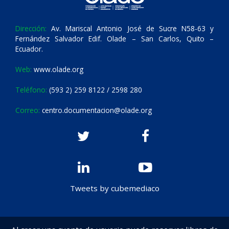
Dirección:
Av. Mariscal Antonio José de Sucre N58-63 y
Fernández Salvador Edif. Olade – San Carlos, Quito –
Ecuador.
Web:
www.olade.org
Teléfono:
(593 2) 259 8122 / 2598 280
Correo:
centro.documentacion@olade.org
Tweets by cubemediaco