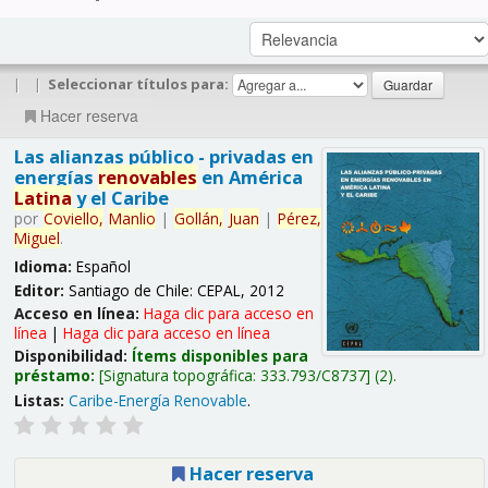
|
|
Seleccionar títulos para:
Hacer reserva
Las alianzas público - privadas en
energías
renovables
en América
Latina
y el Caribe
por
Coviello,
Manlio
|
Gollán,
Juan
|
Pérez,
Miguel
.
Idioma:
Español
Editor:
Santiago de Chile: CEPAL, 2012
Acceso en línea:
Haga clic para acceso en
línea
|
Haga clic para acceso en línea
Disponibilidad:
Ítems disponibles para
préstamo:
Signatura topográfica:
333.793/C8737
(2).
Listas:
Caribe-Energía Renovable
.
Hacer reserva