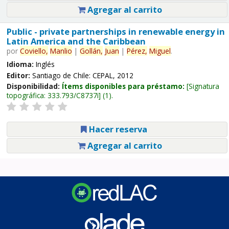
Agregar al carrito
Public - private partnerships in renewable energy in
Latin America and the Caribbean
por
Coviello,
Manlio
|
Gollán,
Juan
|
Pérez,
Miguel
.
Idioma:
Inglés
Editor:
Santiago de Chile: CEPAL, 2012
Disponibilidad:
Ítems disponibles para préstamo:
Signatura
topográfica:
333.793/C8737i
(1).
Hacer reserva
Agregar al carrito