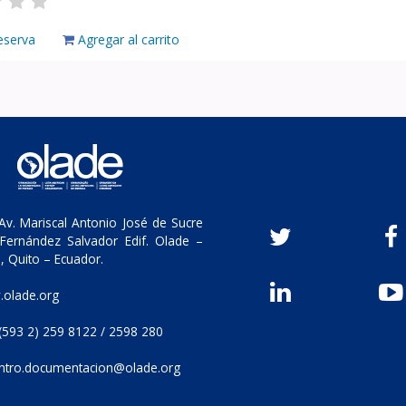
eserva
Agregar al carrito
v. Mariscal Antonio José de Sucre
Fernández Salvador Edif. Olade –
, Quito – Ecuador.
olade.org
(593 2) 259 8122 / 2598 280
ntro.documentacion@olade.org