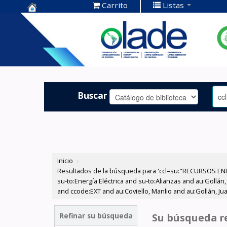
Carrito
Listas
Centro de
Documentación
OLADE -
Buscar
Inicio
›
Resultados de la búsqueda para 'ccl=su:"RECURSOS ENE
su-to:Energía Eléctrica and su-to:Alianzas and au:Gollá
and ccode:EXT and au:Coviello, Manlio and au:Gollán, Ju
Refinar su búsqueda
Su búsqueda re