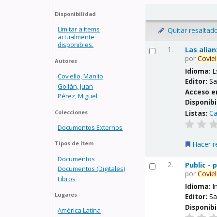
Disponibilidad
Limitar a ítems
Quitar resaltad
actualmente
disponibles.
1.
Las alia
por
Coviel
Autores
Idioma:
E
Coviello, Manlio
Editor:
Sa
Gollán, Juan
Acceso e
Pérez, Miguel
Disponibi
Listas:
Ca
Colecciones
Documentos Externos
Hacer r
Tipos de ítem
Documentos
2.
Public -
Documentos (Digitales)
por
Coviel
Libros
Idioma:
I
Lugares
Editor:
Sa
Disponibi
América Latina