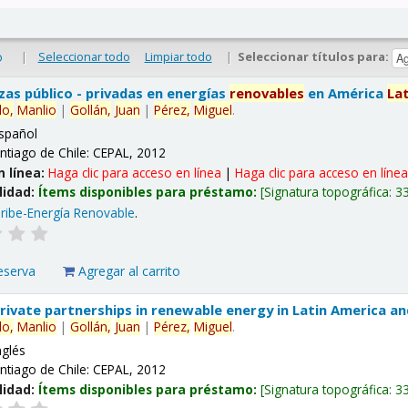
|
Seleccionar todo
Limpiar todo
|
Seleccionar títulos para:
o
nzas público - privadas en energías
renovables
en América
La
lo,
Manlio
|
Gollán,
Juan
|
Pérez,
Miguel
.
spañol
ntiago de Chile: CEPAL, 2012
n línea:
Haga clic para acceso en línea
|
Haga clic para acceso en líne
lidad:
Ítems disponibles para préstamo:
Signatura topográfica:
3
ribe-Energía Renovable
.
eserva
Agregar al carrito
 private partnerships in renewable energy in Latin America a
lo,
Manlio
|
Gollán,
Juan
|
Pérez,
Miguel
.
nglés
ntiago de Chile: CEPAL, 2012
lidad:
Ítems disponibles para préstamo:
Signatura topográfica:
3