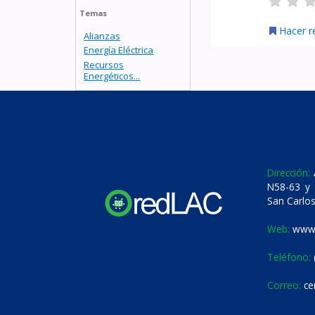
Temas
Hacer r
Alianzas
Energía Eléctrica
Recursos
Energéticos...
Dirección:
A
N58-63 y 
San Carlos
Web:
www.
Teléfono:
Correo:
ce