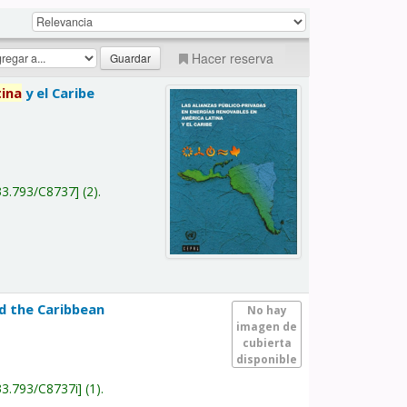
Hacer reserva
tina
y el Caribe
a
33.793/C8737
(2).
nd the Caribbean
No hay
imagen de
cubierta
disponible
33.793/C8737i
(1).