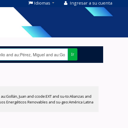
Idiomas
Ingresar a su cuenta
Ir
u:Gollán, Juan and ccode:EXT and su-to:Alianzas and
cursos Energéticos Renovables and su-geo:América Latina