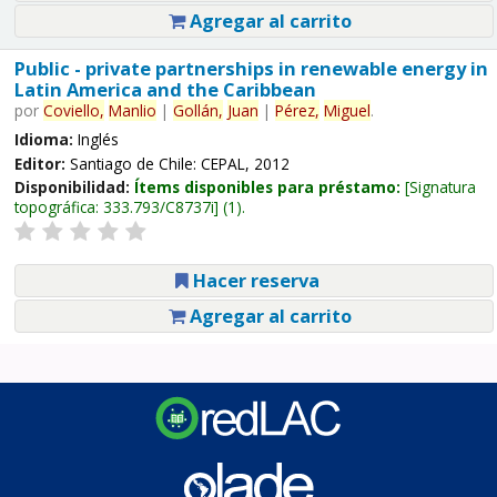
Agregar al carrito
Public - private partnerships in renewable energy in
Latin America and the Caribbean
por
Coviello,
Manlio
|
Gollán,
Juan
|
Pérez,
Miguel
.
Idioma:
Inglés
Editor:
Santiago de Chile: CEPAL, 2012
Disponibilidad:
Ítems disponibles para préstamo:
Signatura
topográfica:
333.793/C8737i
(1).
Hacer reserva
Agregar al carrito