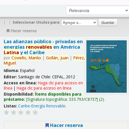
|
|
Seleccionar títulos para:
Hacer reserva
Las alianzas público - privadas en
energías
renovables
en América
Latina
y el Caribe
por
Coviello,
Manlio
|
Gollán,
Juan
|
Pérez,
Miguel
.
Idioma:
Español
Editor:
Santiago de Chile: CEPAL, 2012
Acceso en línea:
Haga clic para acceso en
línea
|
Haga clic para acceso en línea
Disponibilidad:
Ítems disponibles para
préstamo:
Signatura topográfica:
333.793/C8737
(2).
Listas:
Caribe-Energía Renovable
.
Hacer reserva