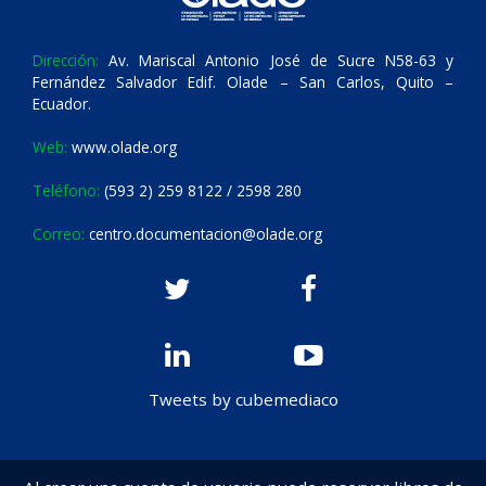
Dirección:
Av. Mariscal Antonio José de Sucre N58-63 y
Fernández Salvador Edif. Olade – San Carlos, Quito –
Ecuador.
Web:
www.olade.org
Teléfono:
(593 2) 259 8122 / 2598 280
Correo:
centro.documentacion@olade.org
Tweets by cubemediaco