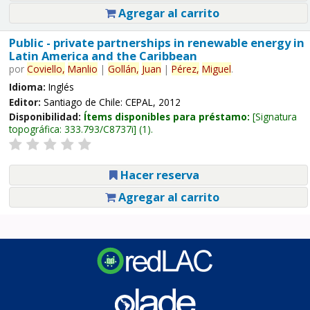
Agregar al carrito
Public - private partnerships in renewable energy in
Latin America and the Caribbean
por
Coviello,
Manlio
|
Gollán,
Juan
|
Pérez,
Miguel
.
Idioma:
Inglés
Editor:
Santiago de Chile: CEPAL, 2012
Disponibilidad:
Ítems disponibles para préstamo:
Signatura
topográfica:
333.793/C8737i
(1).
Hacer reserva
Agregar al carrito