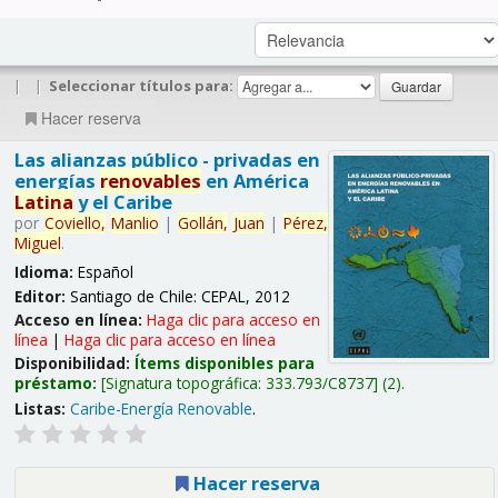
|
|
Seleccionar títulos para:
Hacer reserva
Las alianzas público - privadas en
energías
renovables
en América
Latina
y el Caribe
por
Coviello,
Manlio
|
Gollán,
Juan
|
Pérez,
Miguel
.
Idioma:
Español
Editor:
Santiago de Chile: CEPAL, 2012
Acceso en línea:
Haga clic para acceso en
línea
|
Haga clic para acceso en línea
Disponibilidad:
Ítems disponibles para
préstamo:
Signatura topográfica:
333.793/C8737
(2).
Listas:
Caribe-Energía Renovable
.
Hacer reserva