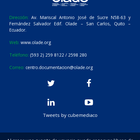
Dirección:
Av. Mariscal Antonio José de Sucre N58-63 y
Fernández Salvador Edif. Olade – San Carlos, Quito –
Ecuador.
Web:
www.olade.org
Teléfono:
(593 2) 259 8122 / 2598 280
Correo:
centro.documentacion@olade.org
Tweets by cubemediaco