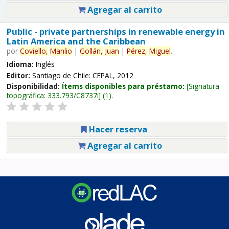
Agregar al carrito
Public - private partnerships in renewable energy in
Latin America and the Caribbean
por
Coviello,
Manlio
|
Gollán,
Juan
|
Pérez,
Miguel
.
Idioma:
Inglés
Editor:
Santiago de Chile: CEPAL, 2012
Disponibilidad:
Ítems disponibles para préstamo:
Signatura
topográfica:
333.793/C8737i
(1).
Hacer reserva
Agregar al carrito