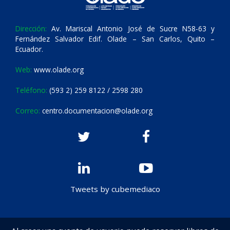
Dirección:
Av. Mariscal Antonio José de Sucre N58-63 y
Fernández Salvador Edif. Olade – San Carlos, Quito –
Ecuador.
Web:
www.olade.org
Teléfono:
(593 2) 259 8122 / 2598 280
Correo:
centro.documentacion@olade.org
Tweets by cubemediaco