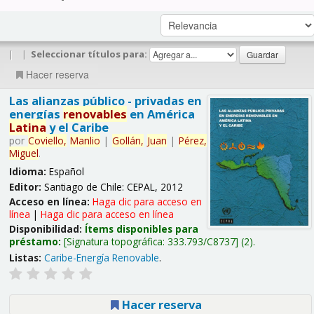
|
|
Seleccionar títulos para:
Hacer reserva
Las alianzas público - privadas en
energías
renovables
en América
Latina
y el Caribe
por
Coviello,
Manlio
|
Gollán,
Juan
|
Pérez,
Miguel
.
Idioma:
Español
Editor:
Santiago de Chile: CEPAL, 2012
Acceso en línea:
Haga clic para acceso en
línea
|
Haga clic para acceso en línea
Disponibilidad:
Ítems disponibles para
préstamo:
Signatura topográfica:
333.793/C8737
(2).
Listas:
Caribe-Energía Renovable
.
Hacer reserva