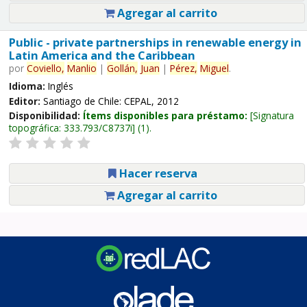
Agregar al carrito
Public - private partnerships in renewable energy in
Latin America and the Caribbean
por
Coviello,
Manlio
|
Gollán,
Juan
|
Pérez,
Miguel
.
Idioma:
Inglés
Editor:
Santiago de Chile: CEPAL, 2012
Disponibilidad:
Ítems disponibles para préstamo:
Signatura
topográfica:
333.793/C8737i
(1).
Hacer reserva
Agregar al carrito