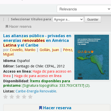
|
|
Seleccionar títulos para:
Hacer reserva
Las alianzas público - privadas en
energías
renovables
en América
Latina
y el Caribe
por
Coviello,
Manlio
|
Gollán,
Juan
|
Pérez,
Miguel
.
Idioma:
Español
Editor:
Santiago de Chile: CEPAL, 2012
Acceso en línea:
Haga clic para acceso en
línea
|
Haga clic para acceso en línea
Disponibilidad:
Ítems disponibles para
préstamo:
Signatura topográfica:
333.793/C8737
(2).
Listas:
Caribe-Energía Renovable
.
Hacer reserva