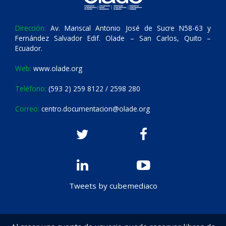
Dirección:
Av. Mariscal Antonio José de Sucre N58-63 y
Fernández Salvador Edif. Olade – San Carlos, Quito –
Ecuador.
Web:
www.olade.org
Teléfono:
(593 2) 259 8122 / 2598 280
Correo:
centro.documentacion@olade.org
Tweets by cubemediaco