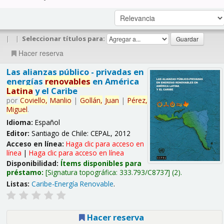
|
|
Seleccionar títulos para:
Hacer reserva
Las alianzas público - privadas en
energías
renovables
en América
Latina
y el Caribe
por
Coviello,
Manlio
|
Gollán,
Juan
|
Pérez,
Miguel
.
Idioma:
Español
Editor:
Santiago de Chile: CEPAL, 2012
Acceso en línea:
Haga clic para acceso en
línea
|
Haga clic para acceso en línea
Disponibilidad:
Ítems disponibles para
préstamo:
Signatura topográfica:
333.793/C8737
(2).
Listas:
Caribe-Energía Renovable
.
Hacer reserva