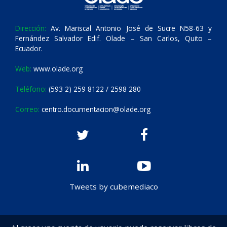
Dirección:
Av. Mariscal Antonio José de Sucre N58-63 y
Fernández Salvador Edif. Olade – San Carlos, Quito –
Ecuador.
Web:
www.olade.org
Teléfono:
(593 2) 259 8122 / 2598 280
Correo:
centro.documentacion@olade.org
Tweets by cubemediaco