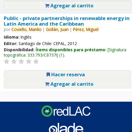
Agregar al carrito
Public - private partnerships in renewable energy in
Latin America and the Caribbean
por
Coviello,
Manlio
|
Gollán,
Juan
|
Pérez,
Miguel
.
Idioma:
Inglés
Editor:
Santiago de Chile: CEPAL, 2012
Disponibilidad:
Ítems disponibles para préstamo:
Signatura
topográfica:
333.793/C8737i
(1).
Hacer reserva
Agregar al carrito