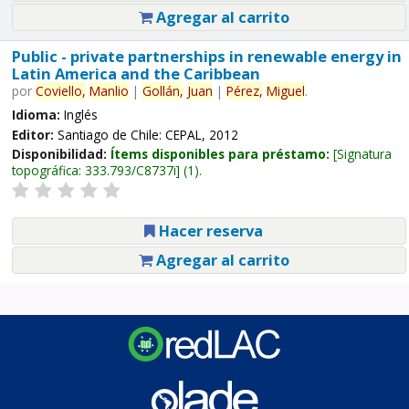
Agregar al carrito
Public - private partnerships in renewable energy in
Latin America and the Caribbean
por
Coviello,
Manlio
|
Gollán,
Juan
|
Pérez,
Miguel
.
Idioma:
Inglés
Editor:
Santiago de Chile: CEPAL, 2012
Disponibilidad:
Ítems disponibles para préstamo:
Signatura
topográfica:
333.793/C8737i
(1).
Hacer reserva
Agregar al carrito