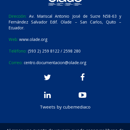
Dirección:
Av. Mariscal Antonio José de Sucre N58-63 y
Fernández Salvador Edif. Olade – San Carlos, Quito –
Ecuador.
Web:
www.olade.org
Teléfono:
(593 2) 259 8122 / 2598 280
Correo:
centro.documentacion@olade.org
Tweets by cubemediaco