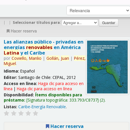
|
|
Seleccionar títulos para:
Hacer reserva
Las alianzas público - privadas en
energías
renovables
en América
Latina
y el Caribe
por
Coviello,
Manlio
|
Gollán,
Juan
|
Pérez,
Miguel
.
Idioma:
Español
Editor:
Santiago de Chile: CEPAL, 2012
Acceso en línea:
Haga clic para acceso en
línea
|
Haga clic para acceso en línea
Disponibilidad:
Ítems disponibles para
préstamo:
Signatura topográfica:
333.793/C8737
(2).
Listas:
Caribe-Energía Renovable
.
Hacer reserva