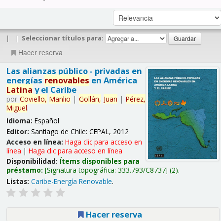
|
|
Seleccionar títulos para:
Hacer reserva
Las alianzas público - privadas en
energías
renovables
en América
Latina
y el Caribe
por
Coviello,
Manlio
|
Gollán,
Juan
|
Pérez,
Miguel
.
Idioma:
Español
Editor:
Santiago de Chile: CEPAL, 2012
Acceso en línea:
Haga clic para acceso en
línea
|
Haga clic para acceso en línea
Disponibilidad:
Ítems disponibles para
préstamo:
Signatura topográfica:
333.793/C8737
(2).
Listas:
Caribe-Energía Renovable
.
Hacer reserva