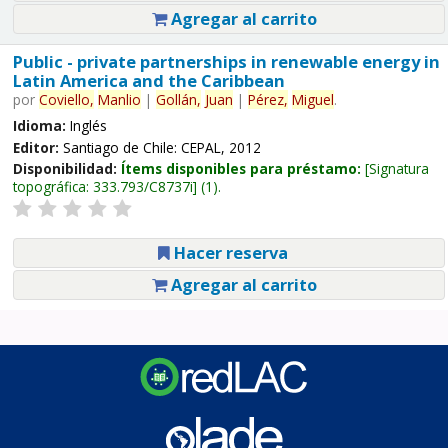
Agregar al carrito
Public - private partnerships in renewable energy in
Latin America and the Caribbean
por
Coviello,
Manlio
|
Gollán,
Juan
|
Pérez,
Miguel
.
Idioma:
Inglés
Editor:
Santiago de Chile: CEPAL, 2012
Disponibilidad:
Ítems disponibles para préstamo:
Signatura
topográfica:
333.793/C8737i
(1).
Hacer reserva
Agregar al carrito