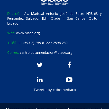
Dirección:
Av. Mariscal Antonio José de Sucre N58-63 y
Fernández Salvador Edif. Olade – San Carlos, Quito –
Ecuador.
Web:
www.olade.org
Teléfono:
(593 2) 259 8122 / 2598 280
Correo:
centro.documentacion@olade.org
Tweets by cubemediaco