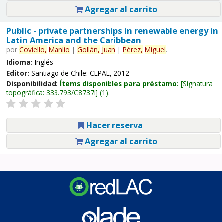
Agregar al carrito
Public - private partnerships in renewable energy in
Latin America and the Caribbean
por
Coviello,
Manlio
|
Gollán,
Juan
|
Pérez,
Miguel
.
Idioma:
Inglés
Editor:
Santiago de Chile: CEPAL, 2012
Disponibilidad:
Ítems disponibles para préstamo:
Signatura
topográfica:
333.793/C8737i
(1).
Hacer reserva
Agregar al carrito