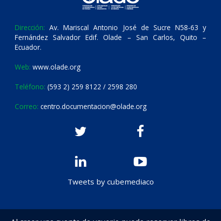
Dirección:
Av. Mariscal Antonio José de Sucre N58-63 y
Fernández Salvador Edif. Olade – San Carlos, Quito –
Ecuador.
Web:
www.olade.org
Teléfono:
(593 2) 259 8122 / 2598 280
Correo:
centro.documentacion@olade.org
Tweets by cubemediaco