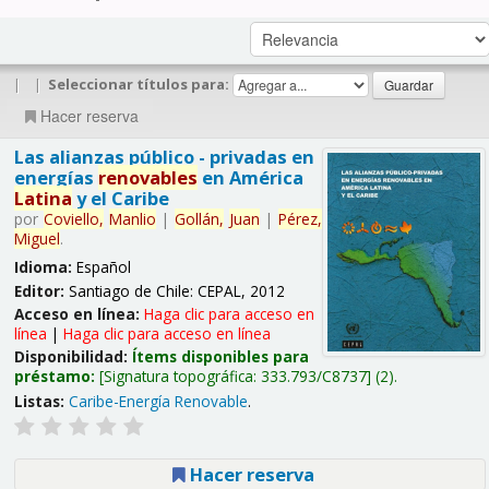
|
|
Seleccionar títulos para:
Hacer reserva
Las alianzas público - privadas en
energías
renovables
en América
Latina
y el Caribe
por
Coviello,
Manlio
|
Gollán,
Juan
|
Pérez,
Miguel
.
Idioma:
Español
Editor:
Santiago de Chile: CEPAL, 2012
Acceso en línea:
Haga clic para acceso en
línea
|
Haga clic para acceso en línea
Disponibilidad:
Ítems disponibles para
préstamo:
Signatura topográfica:
333.793/C8737
(2).
Listas:
Caribe-Energía Renovable
.
Hacer reserva