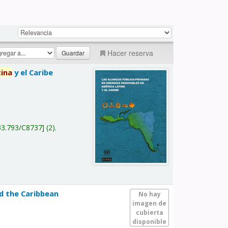
Hacer reserva
tina
y el Caribe
a
33.793/C8737
(2).
nd the Caribbean
No hay
imagen de
cubierta
disponible