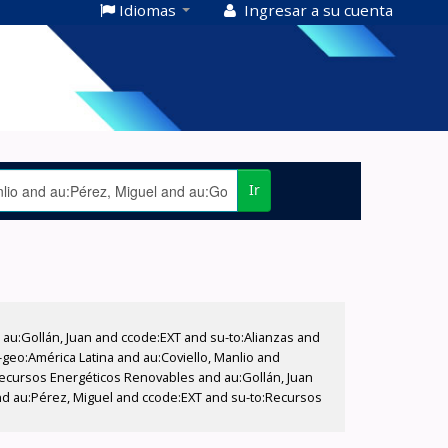
Idiomas
Ingresar a su cuenta
Ir
u:Gollán, Juan and ccode:EXT and su-to:Alianzas and
geo:América Latina and au:Coviello, Manlio and
Recursos Energéticos Renovables and au:Gollán, Juan
nd au:Pérez, Miguel and ccode:EXT and su-to:Recursos