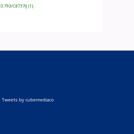
33.793/C8737i
(1).
Tweets by cubemediaco