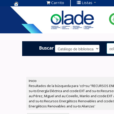
Carrito
Listas
Centro de
Documentación
OLADE -
Buscar
Inicio
›
Resultados de la búsqueda para 'ccl=su:"RECURSOS ENE
su-to:Energía Eléctrica and ccode:EXT and su-to:Recurs
au:Pérez, Miguel and au:Coviello, Manlio and ccode:EXT
and su-to:Recursos Energéticos Renovables and ccode:E
Energéticos Renovables and su-to:Alianzas'