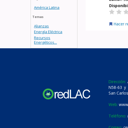
Disponibi
América Latina
Temas
Hacer r
Alianzas
Energía Eléctrica
Recursos
Energéticos...
Dirección:
A
N58-63 y 
San Carlos
Web:
www.
Teléfono:
Correo:
ce