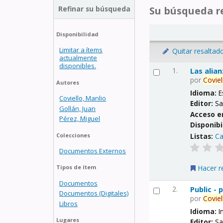
Refinar su búsqueda
Su búsqueda re
Disponibilidad
Limitar a ítems
Quitar resaltad
actualmente
disponibles.
1.
Las alia
por
Coviel
Autores
Idioma:
E
Coviello, Manlio
Editor:
Sa
Gollán, Juan
Acceso e
Pérez, Miguel
Disponibi
Listas:
Ca
Colecciones
Documentos Externos
Hacer r
Tipos de ítem
Documentos
2.
Public -
Documentos (Digitales)
por
Coviel
Libros
Idioma:
I
Lugares
Editor:
Sa