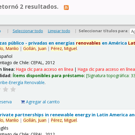
tornó 2 resultados.
|
Seleccionar todo
Limpiar todo
|
Seleccionar títulos para:
o
nzas público - privadas en energías
renovables
en América
La
lo,
Manlio
|
Gollán,
Juan
|
Pérez,
Miguel
.
spañol
ntiago de Chile: CEPAL, 2012
n línea:
Haga clic para acceso en línea
|
Haga clic para acceso en líne
lidad:
Ítems disponibles para préstamo:
Signatura topográfica:
3
ribe-Energía Renovable
.
eserva
Agregar al carrito
 private partnerships in renewable energy in Latin America a
lo,
Manlio
|
Gollán,
Juan
|
Pérez,
Miguel
.
nglés
ntiago de Chile: CEPAL, 2012