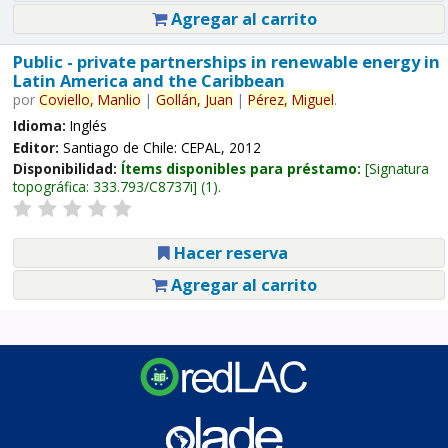
Agregar al carrito
Public - private partnerships in renewable energy in
Latin America and the Caribbean
por
Coviello,
Manlio
|
Gollán,
Juan
|
Pérez,
Miguel
.
Idioma:
Inglés
Editor:
Santiago de Chile: CEPAL, 2012
Disponibilidad:
Ítems disponibles para préstamo:
Signatura
topográfica:
333.793/C8737i
(1).
Hacer reserva
Agregar al carrito