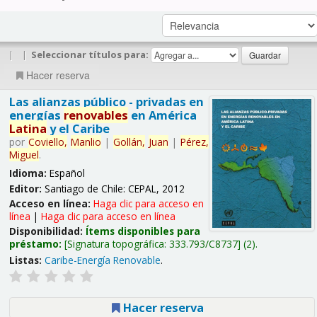
|
|
Seleccionar títulos para:
Hacer reserva
Las alianzas público - privadas en
energías
renovables
en América
Latina
y el Caribe
por
Coviello,
Manlio
|
Gollán,
Juan
|
Pérez,
Miguel
.
Idioma:
Español
Editor:
Santiago de Chile: CEPAL, 2012
Acceso en línea:
Haga clic para acceso en
línea
|
Haga clic para acceso en línea
Disponibilidad:
Ítems disponibles para
préstamo:
Signatura topográfica:
333.793/C8737
(2).
Listas:
Caribe-Energía Renovable
.
Hacer reserva