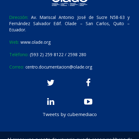
Dirección:
Av. Mariscal Antonio José de Sucre N58-63 y
Fernández Salvador Edif. Olade – San Carlos, Quito –
Ecuador.
Web:
www.olade.org
Teléfono:
(593 2) 259 8122 / 2598 280
Correo:
centro.documentacion@olade.org
Tweets by cubemediaco