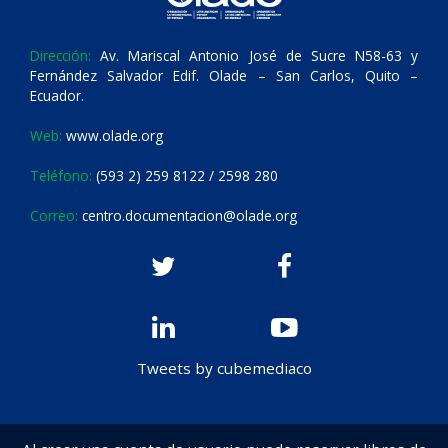
Dirección:
Av. Mariscal Antonio José de Sucre N58-63 y
Fernández Salvador Edif. Olade – San Carlos, Quito –
Ecuador.
Web:
www.olade.org
Teléfono:
(593 2) 259 8122 / 2598 280
Correo:
centro.documentacion@olade.org
Tweets by cubemediaco