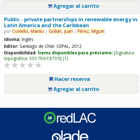
Agregar al carrito
Public - private partnerships in renewable energy in
Latin America and the Caribbean
por
Coviello,
Manlio
|
Gollán,
Juan
|
Pérez,
Miguel
.
Idioma:
Inglés
Editor:
Santiago de Chile: CEPAL, 2012
Disponibilidad:
Ítems disponibles para préstamo:
Signatura
topográfica:
333.793/C8737i
(1).
Hacer reserva
Agregar al carrito