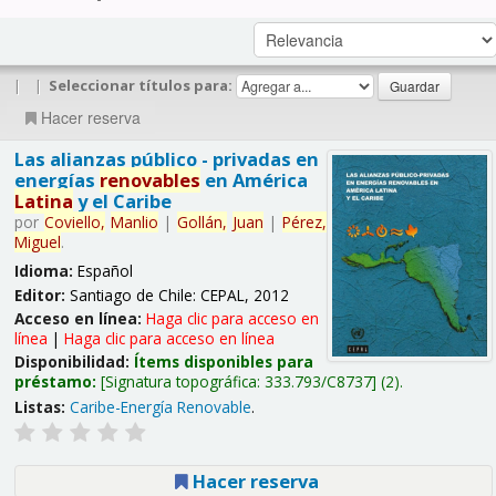
|
|
Seleccionar títulos para:
Hacer reserva
Las alianzas público - privadas en
energías
renovables
en América
Latina
y el Caribe
por
Coviello,
Manlio
|
Gollán,
Juan
|
Pérez,
Miguel
.
Idioma:
Español
Editor:
Santiago de Chile: CEPAL, 2012
Acceso en línea:
Haga clic para acceso en
línea
|
Haga clic para acceso en línea
Disponibilidad:
Ítems disponibles para
préstamo:
Signatura topográfica:
333.793/C8737
(2).
Listas:
Caribe-Energía Renovable
.
Hacer reserva