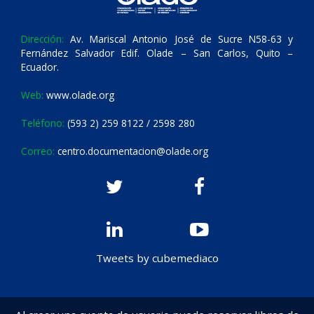
Dirección:
Av. Mariscal Antonio José de Sucre N58-63 y
Fernández Salvador Edif. Olade – San Carlos, Quito –
Ecuador.
Web:
www.olade.org
Teléfono:
(593 2) 259 8122 / 2598 280
Correo:
centro.documentacion@olade.org
Tweets by cubemediaco