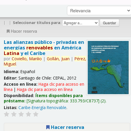
|
|
Seleccionar títulos para:
Hacer reserva
Las alianzas público - privadas en
energías
renovables
en América
Latina
y el Caribe
por
Coviello,
Manlio
|
Gollán,
Juan
|
Pérez,
Miguel
.
Idioma:
Español
Editor:
Santiago de Chile: CEPAL, 2012
Acceso en línea:
Haga clic para acceso en
línea
|
Haga clic para acceso en línea
Disponibilidad:
Ítems disponibles para
préstamo:
Signatura topográfica:
333.793/C8737
(2).
Listas:
Caribe-Energía Renovable
.
Hacer reserva