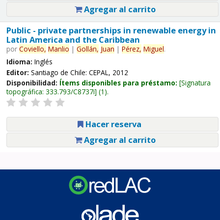
Agregar al carrito
Public - private partnerships in renewable energy in
Latin America and the Caribbean
por
Coviello,
Manlio
|
Gollán,
Juan
|
Pérez,
Miguel
.
Idioma:
Inglés
Editor:
Santiago de Chile: CEPAL, 2012
Disponibilidad:
Ítems disponibles para préstamo:
Signatura
topográfica:
333.793/C8737i
(1).
Hacer reserva
Agregar al carrito