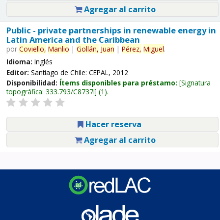
Agregar al carrito
Public - private partnerships in renewable energy in
Latin America and the Caribbean
por
Coviello,
Manlio
|
Gollán,
Juan
|
Pérez,
Miguel
.
Idioma:
Inglés
Editor:
Santiago de Chile: CEPAL, 2012
Disponibilidad:
Ítems disponibles para préstamo:
Signatura
topográfica:
333.793/C8737i
(1).
Hacer reserva
Agregar al carrito