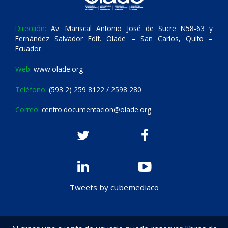
Dirección:
Av. Mariscal Antonio José de Sucre N58-63 y
Fernández Salvador Edif. Olade – San Carlos, Quito –
Ecuador.
Web:
www.olade.org
Teléfono:
(593 2) 259 8122 / 2598 280
Correo:
centro.documentacion@olade.org
Tweets by cubemediaco