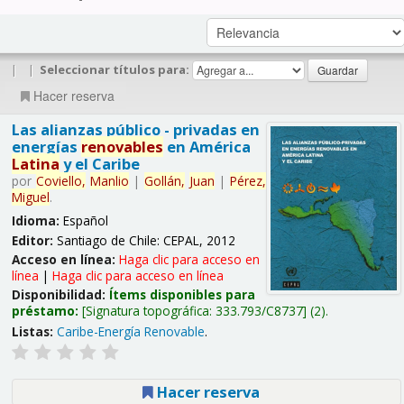
|
|
Seleccionar títulos para:
Hacer reserva
Las alianzas público - privadas en
energías
renovables
en América
Latina
y el Caribe
por
Coviello,
Manlio
|
Gollán,
Juan
|
Pérez,
Miguel
.
Idioma:
Español
Editor:
Santiago de Chile: CEPAL, 2012
Acceso en línea:
Haga clic para acceso en
línea
|
Haga clic para acceso en línea
Disponibilidad:
Ítems disponibles para
préstamo:
Signatura topográfica:
333.793/C8737
(2).
Listas:
Caribe-Energía Renovable
.
Hacer reserva