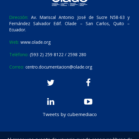
Dirección:
Av. Mariscal Antonio José de Sucre N58-63 y
Fernández Salvador Edif. Olade – San Carlos, Quito –
Ecuador.
Web:
www.olade.org
Teléfono:
(593 2) 259 8122 / 2598 280
Correo:
centro.documentacion@olade.org
Tweets by cubemediaco