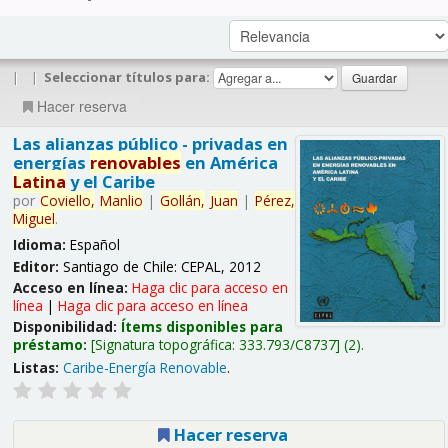
|
|
Seleccionar títulos para:
Hacer reserva
Las alianzas público - privadas en
energías
renovables
en América
Latina
y el Caribe
por
Coviello,
Manlio
|
Gollán,
Juan
|
Pérez,
Miguel
.
Idioma:
Español
Editor:
Santiago de Chile: CEPAL, 2012
Acceso en línea:
Haga clic para acceso en
línea
|
Haga clic para acceso en línea
Disponibilidad:
Ítems disponibles para
préstamo:
Signatura topográfica:
333.793/C8737
(2).
Listas:
Caribe-Energía Renovable
.
Hacer reserva