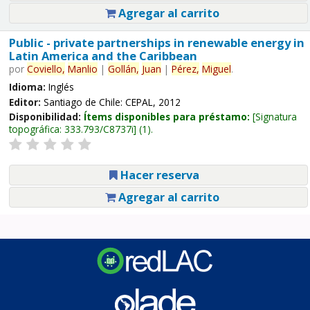
Agregar al carrito
Public - private partnerships in renewable energy in
Latin America and the Caribbean
por
Coviello,
Manlio
|
Gollán,
Juan
|
Pérez,
Miguel
.
Idioma:
Inglés
Editor:
Santiago de Chile: CEPAL, 2012
Disponibilidad:
Ítems disponibles para préstamo:
Signatura
topográfica:
333.793/C8737i
(1).
Hacer reserva
Agregar al carrito