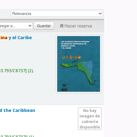
Hacer reserva
tina
y el Caribe
a
33.793/C8737
(2).
nd the Caribbean
No hay
imagen de
cubierta
disponible
33.793/C8737i
(1).