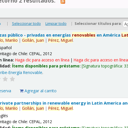
tornó 2 resultados.
|
Seleccionar todo
Limpiar todo
|
Seleccionar títulos para:
o
nzas público - privadas en energías
renovables
en América
La
lo,
Manlio
|
Gollán,
Juan
|
Pérez,
Miguel
.
spañol
ntiago de Chile: CEPAL, 2012
n línea:
Haga clic para acceso en línea
|
Haga clic para acceso en líne
lidad:
Ítems disponibles para préstamo:
Signatura topográfica:
3
ribe-Energía Renovable
.
eserva
Agregar al carrito
 private partnerships in renewable energy in Latin America a
lo,
Manlio
|
Gollán,
Juan
|
Pérez,
Miguel
.
nglés
ntiago de Chile: CEPAL, 2012
lidad:
Ítems disponibles para préstamo:
Signatura topográfica:
3