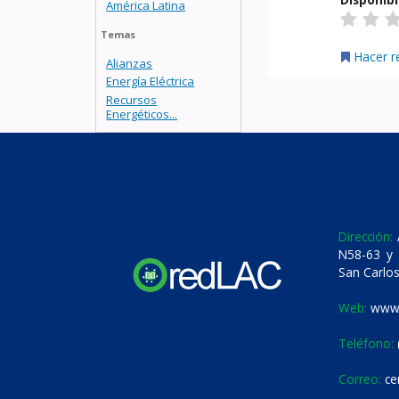
América Latina
Temas
Hacer r
Alianzas
Energía Eléctrica
Recursos
Energéticos...
Dirección:
A
N58-63 y 
San Carlos
Web:
www.
Teléfono:
Correo:
ce