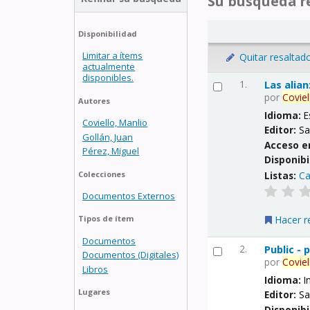
Su búsqueda re
Disponibilidad
Limitar a ítems
Quitar resaltad
actualmente
disponibles.
1.
Las alia
por
Coviel
Autores
Idioma:
E
Coviello, Manlio
Editor:
Sa
Gollán, Juan
Acceso e
Pérez, Miguel
Disponibi
Listas:
Ca
Colecciones
Documentos Externos
Hacer r
Tipos de ítem
Documentos
2.
Public -
Documentos (Digitales)
por
Coviel
Libros
Idioma:
I
Lugares
Editor:
Sa
Disponibi