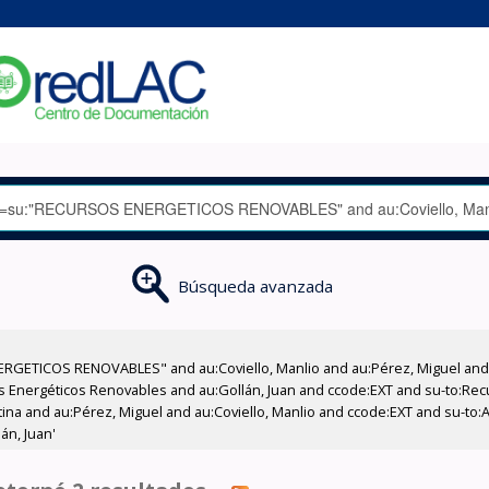
Búsqueda avanzada
RGETICOS RENOVABLES" and au:Coviello, Manlio and au:Pérez, Miguel and a
sos Energéticos Renovables and au:Gollán, Juan and ccode:EXT and su-to:R
atina and au:Pérez, Miguel and au:Coviello, Manlio and ccode:EXT and su-to:
án, Juan'