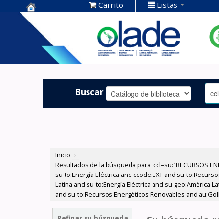
Carrito
Listas
Centro de
Documentación
OLADE -
Buscar
Inicio
›
Resultados de la búsqueda para 'ccl=su:"RECURSOS ENE
su-to:Energía Eléctrica and ccode:EXT and su-to:Recur
Latina and su-to:Energía Eléctrica and su-geo:América L
and su-to:Recursos Energéticos Renovables and au:Goll
Refinar su búsqueda