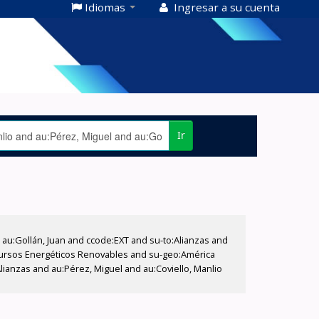
Idiomas
Ingresar a su cuenta
Ir
u:Gollán, Juan and ccode:EXT and su-to:Alianzas and
ecursos Energéticos Renovables and su-geo:América
Alianzas and au:Pérez, Miguel and au:Coviello, Manlio