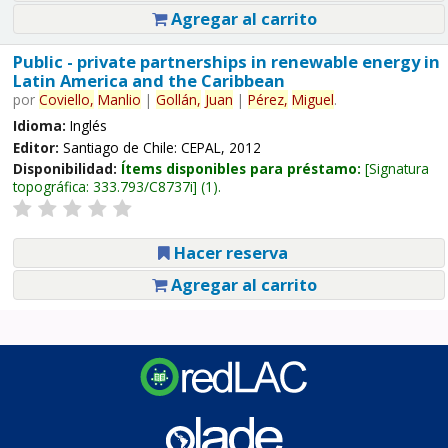
Agregar al carrito
Public - private partnerships in renewable energy in
Latin America and the Caribbean
por
Coviello,
Manlio
|
Gollán,
Juan
|
Pérez,
Miguel
.
Idioma:
Inglés
Editor:
Santiago de Chile: CEPAL, 2012
Disponibilidad:
Ítems disponibles para préstamo:
Signatura
topográfica:
333.793/C8737i
(1).
Hacer reserva
Agregar al carrito