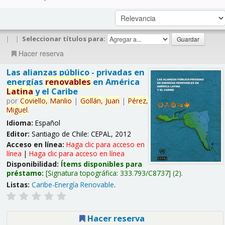
|
|
Seleccionar títulos para:
Hacer reserva
Las alianzas público - privadas en
energías
renovables
en América
Latina
y el Caribe
por
Coviello,
Manlio
|
Gollán,
Juan
|
Pérez,
Miguel
.
Idioma:
Español
Editor:
Santiago de Chile: CEPAL, 2012
Acceso en línea:
Haga clic para acceso en
línea
|
Haga clic para acceso en línea
Disponibilidad:
Ítems disponibles para
préstamo:
Signatura topográfica:
333.793/C8737
(2).
Listas:
Caribe-Energía Renovable
.
Hacer reserva