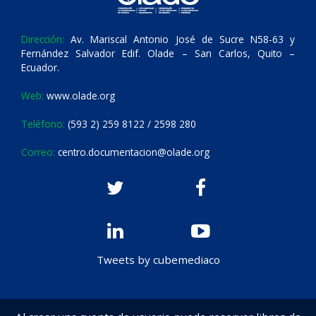
Dirección:
Av. Mariscal Antonio José de Sucre N58-63 y
Fernández Salvador Edif. Olade – San Carlos, Quito –
Ecuador.
Web:
www.olade.org
Teléfono:
(593 2) 259 8122 / 2598 280
Correo:
centro.documentacion@olade.org
Tweets by cubemediaco