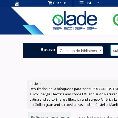
Carrito
Listas
Centro de
Documentación
OLADE -
Buscar
Inicio
›
Resultados de la búsqueda para 'ccl=su:"RECURSOS ENE
su-to:Energía Eléctrica and ccode:EXT and su-to:Recur
Latina and su-to:Energía Eléctrica and su-geo:América L
au:Gollán, Juan and su-to:Alianzas and au:Coviello, Manl
Refinar su búsqueda