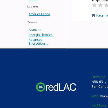
Lugares
América Latina
Hacer r
Temas
Alianzas
Energía Eléctrica
Recursos
Energéticos...
Dirección:
A
N58-63 y 
San Carlos
Web:
www.
Teléfono: