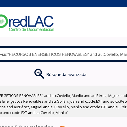
Búsqueda avanzada
RGETICOS RENOVABLES" and au:Coviello, Manlio and au:Pérez, Miguel and a
sos Energéticos Renovables and au:Gollán, Juan and ccode:EXT and su-to:R
atina and au:Pérez, Miguel and au:Coviello, Manlio and ccode:EXT and au:Pé
io and ccode:EXT and au:Coviello, Manlio'