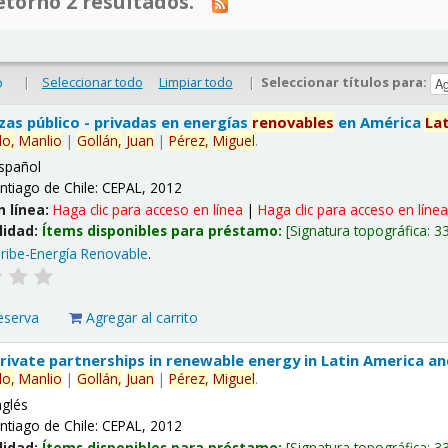
tornó 2 resultados.
|
Seleccionar todo
Limpiar todo
|
Seleccionar títulos para:
o
nzas público - privadas en energías
renovables
en América
La
lo,
Manlio
|
Gollán,
Juan
|
Pérez,
Miguel
.
spañol
ntiago de Chile: CEPAL, 2012
n línea:
Haga clic para acceso en línea
|
Haga clic para acceso en líne
lidad:
Ítems disponibles para préstamo:
Signatura topográfica:
3
ribe-Energía Renovable
.
eserva
Agregar al carrito
 private partnerships in renewable energy in Latin America a
lo,
Manlio
|
Gollán,
Juan
|
Pérez,
Miguel
.
nglés
ntiago de Chile: CEPAL, 2012
lidad:
Ítems disponibles para préstamo:
Signatura topográfica:
3