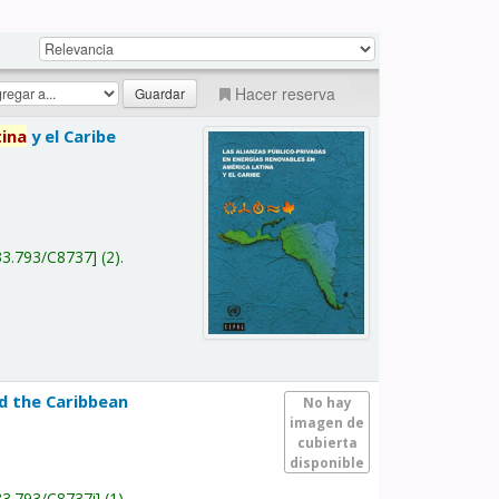
Hacer reserva
tina
y el Caribe
a
33.793/C8737
(2).
nd the Caribbean
No hay
imagen de
cubierta
disponible
33.793/C8737i
(1).