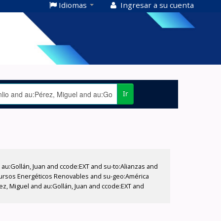
Idiomas
Ingresar a su cuenta
Ir
u:Gollán, Juan and ccode:EXT and su-to:Alianzas and
ecursos Energéticos Renovables and su-geo:América
rez, Miguel and au:Gollán, Juan and ccode:EXT and