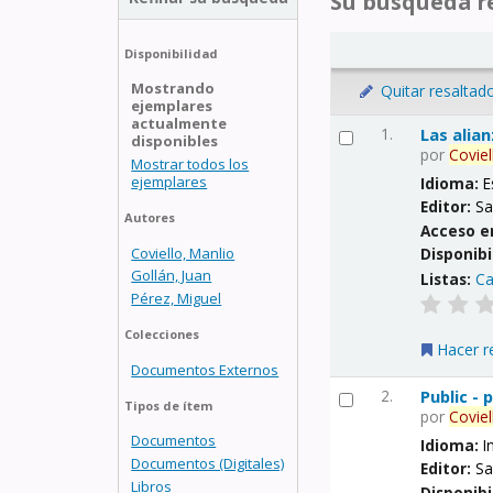
Su búsqueda re
Disponibilidad
Mostrando
Quitar resaltad
ejemplares
actualmente
1.
Las alia
disponibles
por
Coviel
Mostrar todos los
ejemplares
Idioma:
E
Editor:
Sa
Autores
Acceso e
Coviello, Manlio
Disponibi
Gollán, Juan
Listas:
Ca
Pérez, Miguel
Colecciones
Hacer r
Documentos Externos
2.
Public -
Tipos de ítem
por
Coviel
Documentos
Idioma:
I
Documentos (Digitales)
Editor:
Sa
Libros
Disponibi