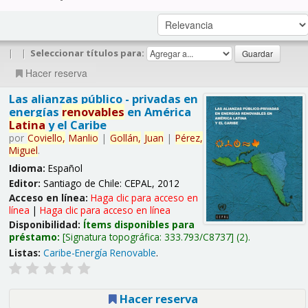
|
|
Seleccionar títulos para:
Hacer reserva
Las alianzas público - privadas en
energías
renovables
en América
Latina
y el Caribe
por
Coviello,
Manlio
|
Gollán,
Juan
|
Pérez,
Miguel
.
Idioma:
Español
Editor:
Santiago de Chile: CEPAL, 2012
Acceso en línea:
Haga clic para acceso en
línea
|
Haga clic para acceso en línea
Disponibilidad:
Ítems disponibles para
préstamo:
Signatura topográfica:
333.793/C8737
(2).
Listas:
Caribe-Energía Renovable
.
Hacer reserva