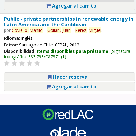
Agregar al carrito
Public - private partnerships in renewable energy in
Latin America and the Caribbean
por
Coviello,
Manlio
|
Gollán,
Juan
|
Pérez,
Miguel
.
Idioma:
Inglés
Editor:
Santiago de Chile: CEPAL, 2012
Disponibilidad:
Ítems disponibles para préstamo:
Signatura
topográfica:
333.793/C8737i
(1).
Hacer reserva
Agregar al carrito