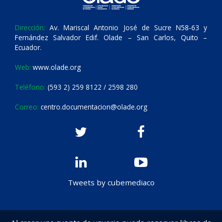
Dirección:
Av. Mariscal Antonio José de Sucre N58-63 y
Fernández Salvador Edif. Olade – San Carlos, Quito –
Ecuador.
Web:
www.olade.org
Teléfono:
(593 2) 259 8122 / 2598 280
Correo:
centro.documentacion@olade.org
Tweets by cubemediaco