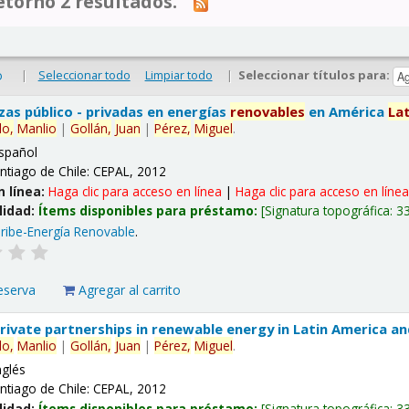
tornó 2 resultados.
|
Seleccionar todo
Limpiar todo
|
Seleccionar títulos para:
o
nzas público - privadas en energías
renovables
en América
La
lo,
Manlio
|
Gollán,
Juan
|
Pérez,
Miguel
.
spañol
ntiago de Chile: CEPAL, 2012
n línea:
Haga clic para acceso en línea
|
Haga clic para acceso en líne
lidad:
Ítems disponibles para préstamo:
Signatura topográfica:
3
ribe-Energía Renovable
.
eserva
Agregar al carrito
 private partnerships in renewable energy in Latin America a
lo,
Manlio
|
Gollán,
Juan
|
Pérez,
Miguel
.
nglés
ntiago de Chile: CEPAL, 2012
lidad:
Ítems disponibles para préstamo:
Signatura topográfica:
3