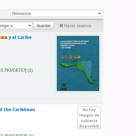
Hacer reserva
tina
y el Caribe
a
33.793/C8737
(2).
nd the Caribbean
No hay
imagen de
cubierta
disponible
33.793/C8737i
(1).