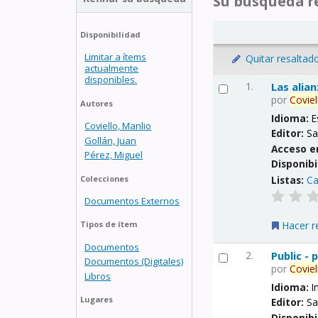
Su búsqueda re
Disponibilidad
Limitar a ítems
Quitar resaltad
actualmente
disponibles.
1.
Las alia
por
Coviel
Autores
Idioma:
E
Coviello, Manlio
Editor:
Sa
Gollán, Juan
Acceso e
Pérez, Miguel
Disponibi
Listas:
Ca
Colecciones
Documentos Externos
Hacer r
Tipos de ítem
Documentos
2.
Public -
Documentos (Digitales)
por
Coviel
Libros
Idioma:
I
Lugares
Editor:
Sa
Disponibi