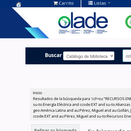
Carrito
Listas
Centro de
Documentación
OLADE -
Buscar
Inicio
›
Resultados de la búsqueda para 'ccl=su:"RECURSOS ENE
su-to:Energía Eléctrica and ccode:EXT and su-to:Alianz
geo:América Latina and au:Pérez, Miguel and au:Gollán, 
ccode:EXT and au:Pérez, Miguel and su-to:Recursos En
Refinar su búsqueda