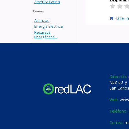
América Latina
Temas
Hacer r
Alianzas
Energía Eléctrica
Recursos
Energéticos...
Dirección:
A
N58-63 y 
San Carlos
Web:
www.
Teléfono:
Correo:
ce