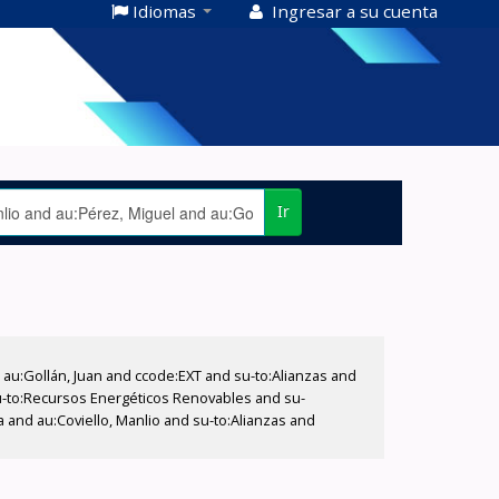
Idiomas
Ingresar a su cuenta
Ir
u:Gollán, Juan and ccode:EXT and su-to:Alianzas and
su-to:Recursos Energéticos Renovables and su-
 and au:Coviello, Manlio and su-to:Alianzas and