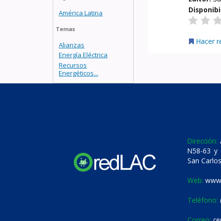
Disponibi
América Latina
Temas
Hacer r
Alianzas
Energía Eléctrica
Recursos
Energéticos...
Dirección:
A
N58-63 y 
San Carlos
Web:
www.
Teléfono:
Correo:
ce