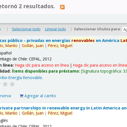
tornó 2 resultados.
|
Seleccionar todo
Limpiar todo
|
Seleccionar títulos para:
o
nzas público - privadas en energías
renovables
en América
La
lo,
Manlio
|
Gollán,
Juan
|
Pérez,
Miguel
.
spañol
ntiago de Chile: CEPAL, 2012
n línea:
Haga clic para acceso en línea
|
Haga clic para acceso en líne
lidad:
Ítems disponibles para préstamo:
Signatura topográfica:
3
ribe-Energía Renovable
.
eserva
Agregar al carrito
 private partnerships in renewable energy in Latin America a
lo,
Manlio
|
Gollán,
Juan
|
Pérez,
Miguel
.
nglés
ntiago de Chile: CEPAL, 2012