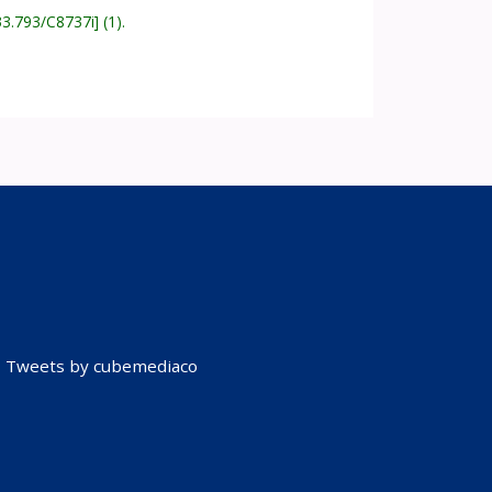
33.793/C8737i
(1).
Tweets by cubemediaco