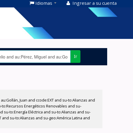
Idiomas
Ingresar a su cuenta
Ir
u:Gollán, Juan and ccode:EXT and su-to:Alianzas and
su-to:Recursos Energéticos Renovables and su-
 su-to:Energía Eléctrica and su-to:Alianzas and su-
T and su-to:Alianzas and su-geo:América Latina and