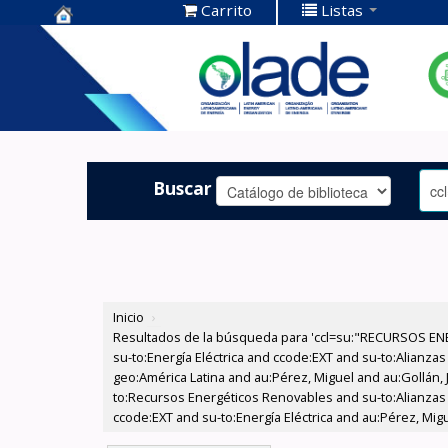
Carrito
Listas
Centro de
Documentación
OLADE -
Buscar
Inicio
›
Resultados de la búsqueda para 'ccl=su:"RECURSOS ENE
su-to:Energía Eléctrica and ccode:EXT and su-to:Alianz
geo:América Latina and au:Pérez, Miguel and au:Gollán, 
to:Recursos Energéticos Renovables and su-to:Alianzas 
ccode:EXT and su-to:Energía Eléctrica and au:Pérez, Migu