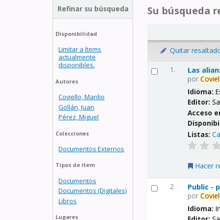
Refinar su búsqueda
Su búsqueda re
Disponibilidad
Limitar a ítems
Quitar resaltad
actualmente
disponibles.
1.
Las alia
por
Coviel
Autores
Idioma:
E
Coviello, Manlio
Editor:
Sa
Gollán, Juan
Acceso e
Pérez, Miguel
Disponibi
Listas:
Ca
Colecciones
Documentos Externos
Hacer r
Tipos de ítem
Documentos
2.
Public -
Documentos (Digitales)
por
Coviel
Libros
Idioma:
I
Lugares
Editor:
Sa