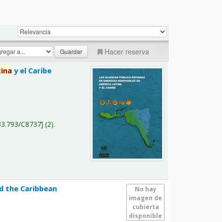
Hacer reserva
tina
y el Caribe
a
33.793/C8737
(2).
nd the Caribbean
No hay
imagen de
cubierta
disponible