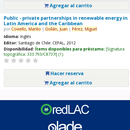
Agregar al carrito
Public - private partnerships in renewable energy in
Latin America and the Caribbean
por
Coviello,
Manlio
|
Gollán,
Juan
|
Pérez,
Miguel
.
Idioma:
Inglés
Editor:
Santiago de Chile: CEPAL, 2012
Disponibilidad:
Ítems disponibles para préstamo:
Signatura
topográfica:
333.793/C8737i
(1).
Hacer reserva
Agregar al carrito