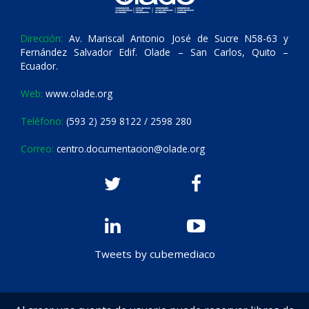
Dirección:
Av. Mariscal Antonio José de Sucre N58-63 y
Fernández Salvador Edif. Olade – San Carlos, Quito –
Ecuador.
Web:
www.olade.org
Teléfono:
(593 2) 259 8122 / 2598 280
Correo:
centro.documentacion@olade.org
Tweets by cubemediaco