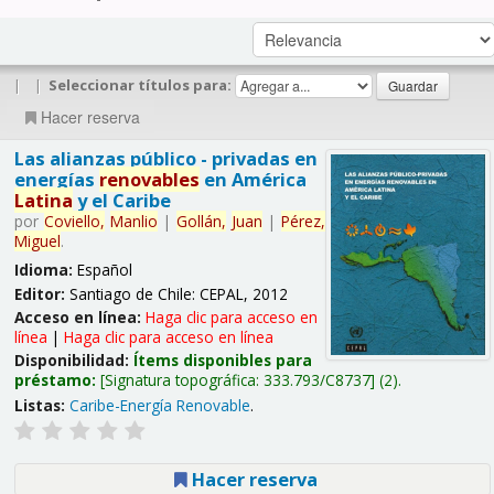
|
|
Seleccionar títulos para:
Hacer reserva
Las alianzas público - privadas en
energías
renovables
en América
Latina
y el Caribe
por
Coviello,
Manlio
|
Gollán,
Juan
|
Pérez,
Miguel
.
Idioma:
Español
Editor:
Santiago de Chile: CEPAL, 2012
Acceso en línea:
Haga clic para acceso en
línea
|
Haga clic para acceso en línea
Disponibilidad:
Ítems disponibles para
préstamo:
Signatura topográfica:
333.793/C8737
(2).
Listas:
Caribe-Energía Renovable
.
Hacer reserva