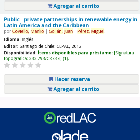
Agregar al carrito
Public - private partnerships in renewable energy in
Latin America and the Caribbean
por
Coviello,
Manlio
|
Gollán,
Juan
|
Pérez,
Miguel
.
Idioma:
Inglés
Editor:
Santiago de Chile: CEPAL, 2012
Disponibilidad:
Ítems disponibles para préstamo:
Signatura
topográfica:
333.793/C8737i
(1).
Hacer reserva
Agregar al carrito