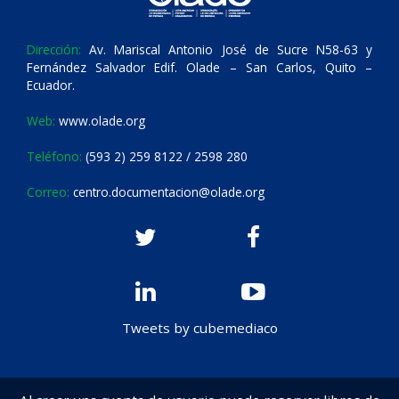
Dirección:
Av. Mariscal Antonio José de Sucre N58-63 y
Fernández Salvador Edif. Olade – San Carlos, Quito –
Ecuador.
Web:
www.olade.org
Teléfono:
(593 2) 259 8122 / 2598 280
Correo:
centro.documentacion@olade.org
Tweets by cubemediaco