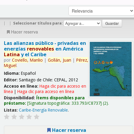
|
|
Seleccionar títulos para:
Hacer reserva
Las alianzas público - privadas en
energías
renovables
en América
Latina
y el Caribe
por
Coviello,
Manlio
|
Gollán,
Juan
|
Pérez,
Miguel
.
Idioma:
Español
Editor:
Santiago de Chile: CEPAL, 2012
Acceso en línea:
Haga clic para acceso en
línea
|
Haga clic para acceso en línea
Disponibilidad:
Ítems disponibles para
préstamo:
Signatura topográfica:
333.793/C8737
(2).
Listas:
Caribe-Energía Renovable
.
Hacer reserva