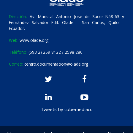
Dirección:
Av. Mariscal Antonio José de Sucre N58-63 y
Fernández Salvador Edif. Olade – San Carlos, Quito –
Ecuador.
Web:
www.olade.org
Teléfono:
(593 2) 259 8122 / 2598 280
Correo:
centro.documentacion@olade.org
Tweets by cubemediaco