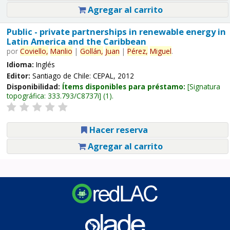
Agregar al carrito
Public - private partnerships in renewable energy in
Latin America and the Caribbean
por
Coviello,
Manlio
|
Gollán,
Juan
|
Pérez,
Miguel
.
Idioma:
Inglés
Editor:
Santiago de Chile: CEPAL, 2012
Disponibilidad:
Ítems disponibles para préstamo:
Signatura
topográfica:
333.793/C8737i
(1).
Hacer reserva
Agregar al carrito