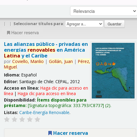
|
|
Seleccionar títulos para:
Hacer reserva
Las alianzas público - privadas en
energías
renovables
en América
Latina
y el Caribe
por
Coviello,
Manlio
|
Gollán,
Juan
|
Pérez,
Miguel
.
Idioma:
Español
Editor:
Santiago de Chile: CEPAL, 2012
Acceso en línea:
Haga clic para acceso en
línea
|
Haga clic para acceso en línea
Disponibilidad:
Ítems disponibles para
préstamo:
Signatura topográfica:
333.793/C8737
(2).
Listas:
Caribe-Energía Renovable
.
Hacer reserva