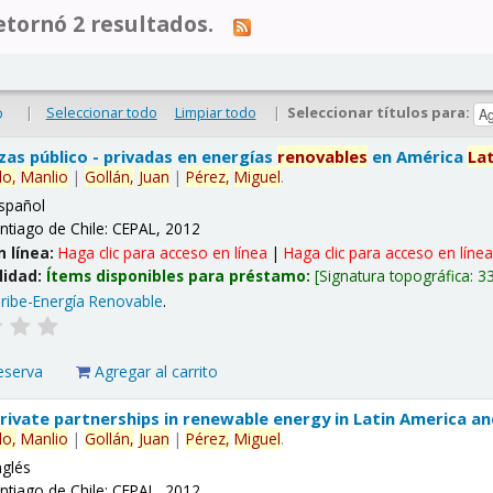
tornó 2 resultados.
|
Seleccionar todo
Limpiar todo
|
Seleccionar títulos para:
o
nzas público - privadas en energías
renovables
en América
La
lo,
Manlio
|
Gollán,
Juan
|
Pérez,
Miguel
.
spañol
ntiago de Chile: CEPAL, 2012
n línea:
Haga clic para acceso en línea
|
Haga clic para acceso en líne
lidad:
Ítems disponibles para préstamo:
Signatura topográfica:
3
ribe-Energía Renovable
.
eserva
Agregar al carrito
 private partnerships in renewable energy in Latin America a
lo,
Manlio
|
Gollán,
Juan
|
Pérez,
Miguel
.
nglés
ntiago de Chile: CEPAL, 2012