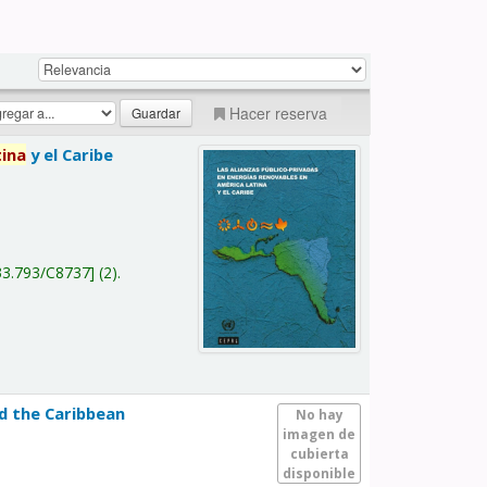
Hacer reserva
tina
y el Caribe
a
33.793/C8737
(2).
nd the Caribbean
No hay
imagen de
cubierta
disponible