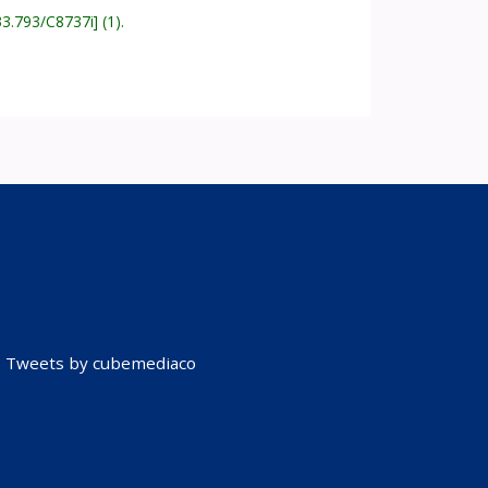
33.793/C8737i
(1).
Tweets by cubemediaco