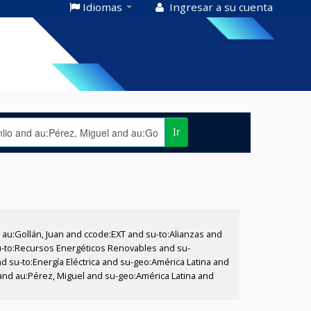
Idiomas
Ingresar a su cuenta
Ir
u:Gollán, Juan and ccode:EXT and su-to:Alianzas and
su-to:Recursos Energéticos Renovables and su-
d su-to:Energía Eléctrica and su-geo:América Latina and
 and au:Pérez, Miguel and su-geo:América Latina and