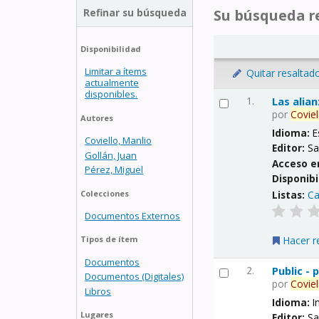
Refinar su búsqueda
Su búsqueda re
Disponibilidad
Limitar a ítems
Quitar resaltad
actualmente
disponibles.
1.
Las alia
por
Coviel
Autores
Idioma:
E
Coviello, Manlio
Editor:
Sa
Gollán, Juan
Acceso e
Pérez, Miguel
Disponibi
Listas:
Ca
Colecciones
Documentos Externos
Hacer r
Tipos de ítem
Documentos
2.
Public -
Documentos (Digitales)
por
Coviel
Libros
Idioma:
I
Lugares
Editor:
Sa