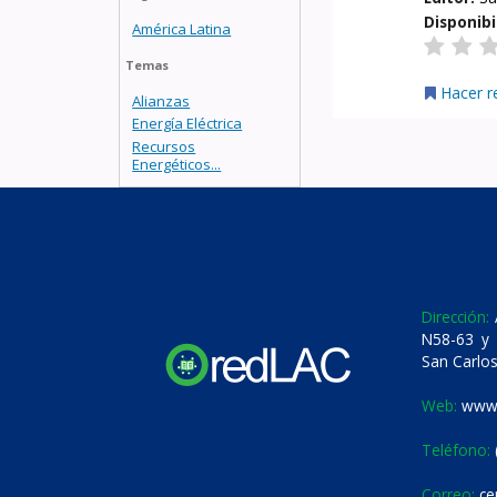
Disponibi
América Latina
Temas
Hacer r
Alianzas
Energía Eléctrica
Recursos
Energéticos...
Dirección:
A
N58-63 y 
San Carlos
Web:
www.
Teléfono:
Correo:
ce