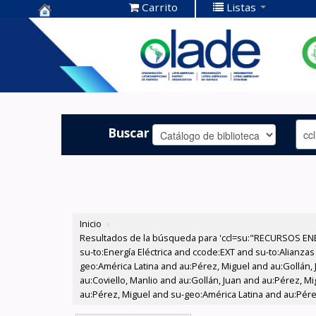
Carrito
Listas
Centro de
Documentación
OLADE -
Buscar
Inicio
›
Resultados de la búsqueda para 'ccl=su:"RECURSOS ENE
su-to:Energía Eléctrica and ccode:EXT and su-to:Alianz
geo:América Latina and au:Pérez, Miguel and au:Gollán, 
au:Coviello, Manlio and au:Gollán, Juan and au:Pérez, 
au:Pérez, Miguel and su-geo:América Latina and au:Pére