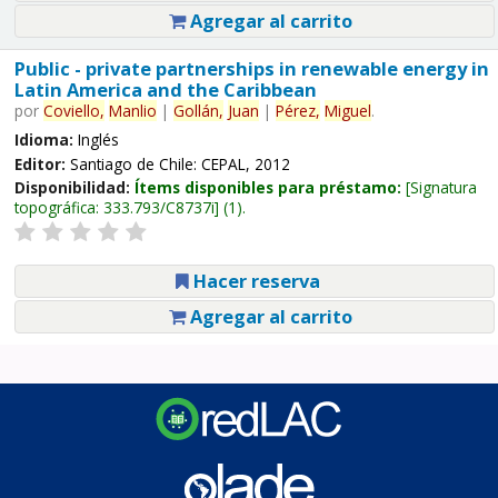
Agregar al carrito
Public - private partnerships in renewable energy in
Latin America and the Caribbean
por
Coviello,
Manlio
|
Gollán,
Juan
|
Pérez,
Miguel
.
Idioma:
Inglés
Editor:
Santiago de Chile: CEPAL, 2012
Disponibilidad:
Ítems disponibles para préstamo:
Signatura
topográfica:
333.793/C8737i
(1).
Hacer reserva
Agregar al carrito