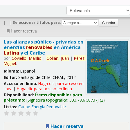
|
|
Seleccionar títulos para:
Hacer reserva
Las alianzas público - privadas en
energías
renovables
en América
Latina
y el Caribe
por
Coviello,
Manlio
|
Gollán,
Juan
|
Pérez,
Miguel
.
Idioma:
Español
Editor:
Santiago de Chile: CEPAL, 2012
Acceso en línea:
Haga clic para acceso en
línea
|
Haga clic para acceso en línea
Disponibilidad:
Ítems disponibles para
préstamo:
Signatura topográfica:
333.793/C8737
(2).
Listas:
Caribe-Energía Renovable
.
Hacer reserva