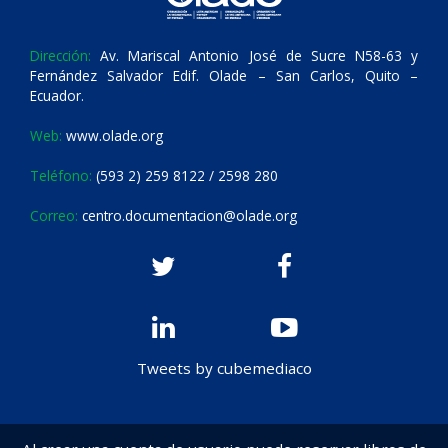
Dirección:
Av. Mariscal Antonio José de Sucre N58-63 y
Fernández Salvador Edif. Olade – San Carlos, Quito –
Ecuador.
Web:
www.olade.org
Teléfono:
(593 2) 259 8122 / 2598 280
Correo:
centro.documentacion@olade.org
Tweets by cubemediaco