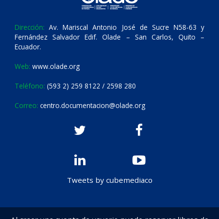
Dirección:
Av. Mariscal Antonio José de Sucre N58-63 y
Fernández Salvador Edif. Olade – San Carlos, Quito –
Ecuador.
Web:
www.olade.org
Teléfono:
(593 2) 259 8122 / 2598 280
Correo:
centro.documentacion@olade.org
Tweets by cubemediaco