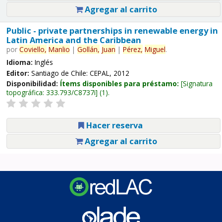
Agregar al carrito
Public - private partnerships in renewable energy in
Latin America and the Caribbean
por
Coviello,
Manlio
|
Gollán,
Juan
|
Pérez,
Miguel
.
Idioma:
Inglés
Editor:
Santiago de Chile: CEPAL, 2012
Disponibilidad:
Ítems disponibles para préstamo:
Signatura
topográfica:
333.793/C8737i
(1).
Hacer reserva
Agregar al carrito