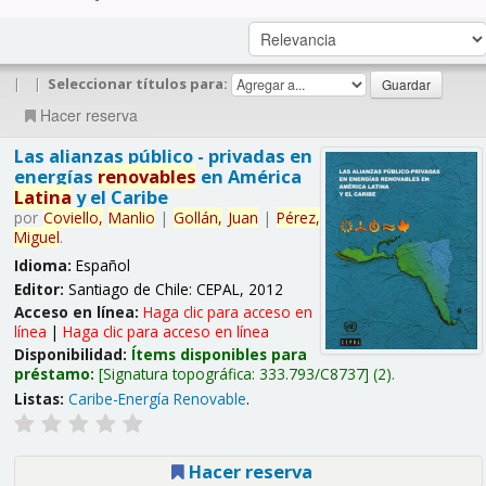
|
|
Seleccionar títulos para:
Hacer reserva
Las alianzas público - privadas en
energías
renovables
en América
Latina
y el Caribe
por
Coviello,
Manlio
|
Gollán,
Juan
|
Pérez,
Miguel
.
Idioma:
Español
Editor:
Santiago de Chile: CEPAL, 2012
Acceso en línea:
Haga clic para acceso en
línea
|
Haga clic para acceso en línea
Disponibilidad:
Ítems disponibles para
préstamo:
Signatura topográfica:
333.793/C8737
(2).
Listas:
Caribe-Energía Renovable
.
Hacer reserva