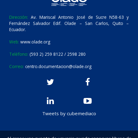
Dirección:
Av. Mariscal Antonio José de Sucre N58-63 y
Fernández Salvador Edif. Olade – San Carlos, Quito –
Ecuador.
Web:
www.olade.org
Teléfono:
(593 2) 259 8122 / 2598 280
Correo:
centro.documentacion@olade.org
Tweets by cubemediaco