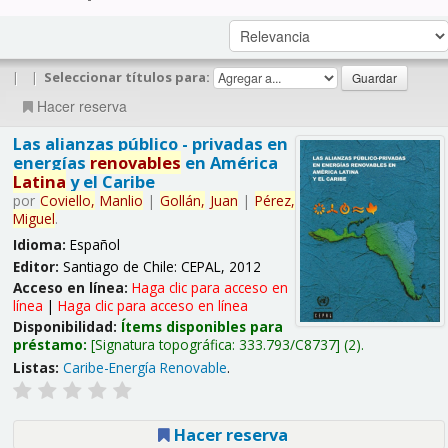
|
|
Seleccionar títulos para:
Hacer reserva
Las alianzas público - privadas en
energías
renovables
en América
Latina
y el Caribe
por
Coviello,
Manlio
|
Gollán,
Juan
|
Pérez,
Miguel
.
Idioma:
Español
Editor:
Santiago de Chile: CEPAL, 2012
Acceso en línea:
Haga clic para acceso en
línea
|
Haga clic para acceso en línea
Disponibilidad:
Ítems disponibles para
préstamo:
Signatura topográfica:
333.793/C8737
(2).
Listas:
Caribe-Energía Renovable
.
Hacer reserva