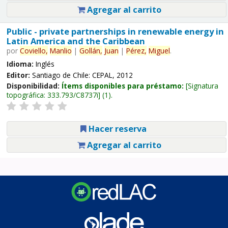
Agregar al carrito
Public - private partnerships in renewable energy in
Latin America and the Caribbean
por
Coviello,
Manlio
|
Gollán,
Juan
|
Pérez,
Miguel
.
Idioma:
Inglés
Editor:
Santiago de Chile: CEPAL, 2012
Disponibilidad:
Ítems disponibles para préstamo:
Signatura
topográfica:
333.793/C8737i
(1).
Hacer reserva
Agregar al carrito