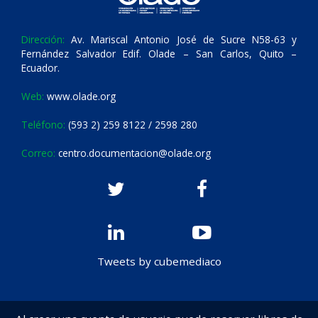
Dirección:
Av. Mariscal Antonio José de Sucre N58-63 y
Fernández Salvador Edif. Olade – San Carlos, Quito –
Ecuador.
Web:
www.olade.org
Teléfono:
(593 2) 259 8122 / 2598 280
Correo:
centro.documentacion@olade.org
Tweets by cubemediaco