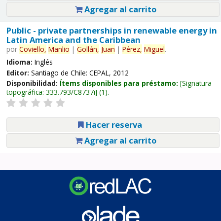
Agregar al carrito
Public - private partnerships in renewable energy in
Latin America and the Caribbean
por
Coviello,
Manlio
|
Gollán,
Juan
|
Pérez,
Miguel
.
Idioma:
Inglés
Editor:
Santiago de Chile: CEPAL, 2012
Disponibilidad:
Ítems disponibles para préstamo:
Signatura
topográfica:
333.793/C8737i
(1).
Hacer reserva
Agregar al carrito