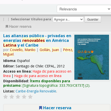
|
|
Seleccionar títulos para:
Hacer reserva
Las alianzas público - privadas en
energías
renovables
en América
Latina
y el Caribe
por
Coviello,
Manlio
|
Gollán,
Juan
|
Pérez,
Miguel
.
Idioma:
Español
Editor:
Santiago de Chile: CEPAL, 2012
Acceso en línea:
Haga clic para acceso en
línea
|
Haga clic para acceso en línea
Disponibilidad:
Ítems disponibles para
préstamo:
Signatura topográfica:
333.793/C8737
(2).
Listas:
Caribe-Energía Renovable
.
Hacer reserva